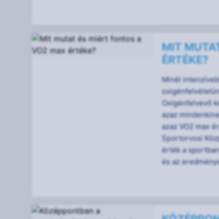
MIT MUTAT
ÉRTÉKE?
Minél intenzíveb
oxigénfelvételü
Oxigénfelvevő k
azaz mindenkinek
azaz VO2 max ért
Sportorvosi Közp
érték a sportban
és az eredménye