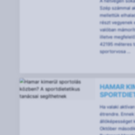
A hétvégén sokan
Szép számmal aka
mellettük elhala
részt vegyenek 
valóban mámorít
illetve megfelel
42195 méteres t
sportorvosa ...
HAMAR KI
SPORTDIE
Ha valaki aktíva
étrendre. Ennek
állóképességet k
Október második