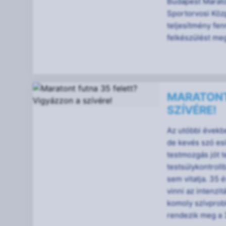
Budapest Maraton
Sportorvosi Közp
teljesítmény fen
felkészülést meg
MARATONT
SZÍVÉRE!
Az utóbbi évekb
de kevés szó esi
testmozgás jót t
testsúlykontroll
sem vitatja. 35 
vinni az intenzit
komoly szívprob
rendezik meg a 3