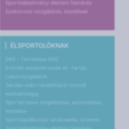
Sportteljesítmény-élettani felmérés
Szakorvosi vizsgálatok, kezelések
ÉLSPORTOLÓKNAK
EKG - Terheléses EKG
Erőnléti edzéstervezés és -tartás
Laborvizsgálatok
Sérülés utáni rehabilitáció normál
edzhetőségig
Sportártalom megelőzése, azonosítása,
kezelése
Sporttáplálkozási tanácsadás, követés
Sportteljesítmény-élettani felmérés