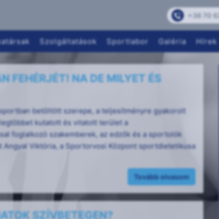
+36 70 6
atársak
Szolgáltatások
Sportlabor
Galéria
Hírek
N FEHÉRJÉT! NA DE MILYET ÉS
sportban betöltött szerepe, a teljesítményre gyakorolt
legtöbbet kutatott és vitatott terület a
sal foglalkozó szakemberek, az edzők és a sportolók
 Angyal Viktória, a Sportorvosi Központ sportdietetikusa
Tovább olvasom
ATOK SZÍVBETEGEN?