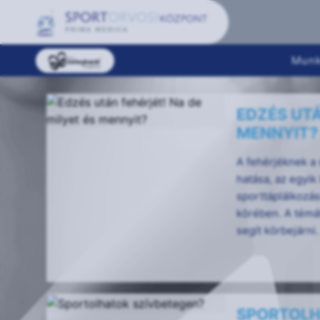
Munk
EDZÉS UTÁ
MENNYIT?
A fehérjéknek a 
hatása, az egyik 
sporttáplálkozás
körében. A témát
segít körbejárni.
SPORTOLH