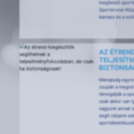
megfelelő sportt
Sportorvosi Közp
kamasz és a szülő
AZ ÉTREN
TELJESÍT
BIZTONSÁ
Manapság egyre 
csupán a megnöv
támogatják a sp
csak akkor van í
vagyunk annak i
segít céljaink e
sportdietetikusá