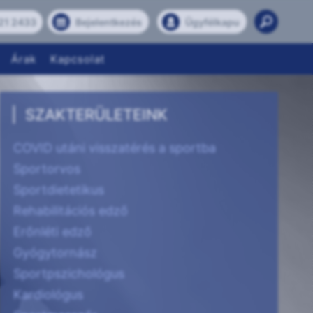
21 2433
Bejelentkezés
Ügyfélkapu
Árak
Kapcsolat
SZAKTERÜLETEINK
COVID utáni visszatérés a sportba
Sportorvos
Sportdietetikus
Rehabilitációs edző
Erőnléti edző
Gyógytornász
Sportpszichológus
Kardiológus