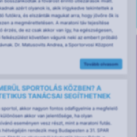
 bosszankodtak a fővárost érintő útlezárások miatt.
dnak azért olyanok is, akik irigykedve tekintettek a
dó futókra, és elszánták magukat arra, hogy jövőre ők is
ezen a megmérettetésen. A maratoni táv tejesítése
ó érzés, de ez csak akkor van így, ha egészségesen,
ő felkészülést követően vágunk neki az embert próbáló
ávnak. Dr. Matusovits Andrea, a Sportorvosi Központ
Tovább olvasom
MERÜL SPORTOLÁS KÖZBEN? A
TETIKUS TANÁCSAI SEGÍTHETNEK
n sportol, akkor nagyon fontos odafigyelnie a megfelelő
 különösen akkor van jelentősége, ha olyan
ívánó eseményen vesz részt, mint a maratoni futás.
 hétvégéjén rendezik meg Budapesten a 31. SPAR