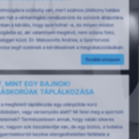
stmozgásra szükség van, mert számos jótékony hatása
en hat a vérkeringési rendszerünk és szívünk állapotára.
nban a kérdés, hogy sportolhat –e, és milyen módon
zgásba az, aki valamilyen meglévő, nem súlyos fokú,
séggel küzd. Dr. Matusovits Andrea, a Sportorvosi
vosa segít ezeknek a kérdéseknek a megválaszolásában.
Tovább olvasom
, MINT EGY BAJNOK!
ÁSKORÚAK TÁPLÁLKOZÁSA
a megfelelő táplálkozás egy utánpótlás korú
dzésben, vagy versenyzés alatt? Mi felel meg a sportoló
eteinek? Természetesen annak, hogy valaki sikeres
n, nagyon sok összetevője van, de egy biztos, a tudatos
 gyermekkortól kezdve elengedhetetlen feltétele a