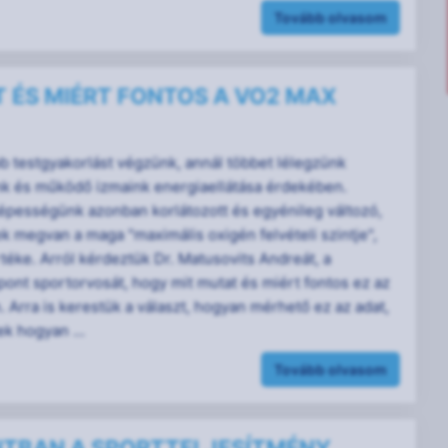
Tovább olvasom
 ÉS MIÉRT FONTOS A VO2 MAX
b testgyakorlást végzünk, annál többet lélegzünk
nk és működő izmaink energiaellátása érdekében.
épességünk azonban korlátozott és egyénileg változó,
 megvan a maga "maximális oxigén felvételi szintje",
éke. Arról kérdeztük Dr. Matusovits Andreát, a
ont sportorvosát, hogy mit mutat és miért fontos ez az
. Arra is kerestük a választ, hogyan mérhető ez az adat,
k hogyan ...
Tovább olvasom