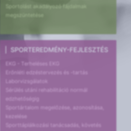
Sportolást akadályozó fájdalmak
megszüntetése
SPORTEREDMÉNY-FEJLESZTÉS
EKG - Terheléses EKG
Erőnléti edzéstervezés és -tartás
Laborvizsgálatok
Sérülés utáni rehabilitáció normál
edzhetőségig
Sportártalom megelőzése, azonosítása,
kezelése
Sporttáplálkozási tanácsadás, követés