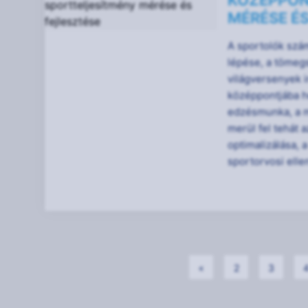
KÖZÉPPON
MÉRÉSE ÉS
A sportolók szá
lépése, a tömeg
világversenyek i
középpontjába h
edzésmunka, a m
merül fel tehát 
optimalizálása, 
sportorvosi ellen
«
2
3