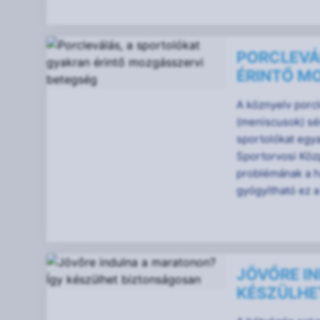
PORCLEVÁ
ÉRINTŐ M
A köznyelv porcl
(meniscusok) sé
sportolókat egyar
Sportorvosi Köz
problémának a h
gyógyítható ez a
JÖVŐRE I
KÉSZÜLHE