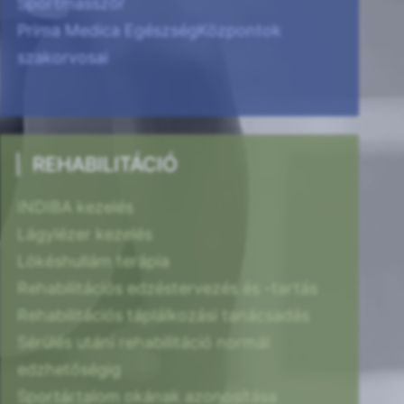
Sportmasszőr
Prima Medica EgészségKözpontok
szakorvosai
REHABILITÁCIÓ
INDIBA kezelés
Lágylézer kezelés
Lökéshullám terápia
Rehabilitációs edzéstervezés és -tartás
Rehabilitációs táplálkozási tanácsadás
Sérülés utáni rehabilitáció normál
edzhetőségig
Sportártalom okának azonosítása