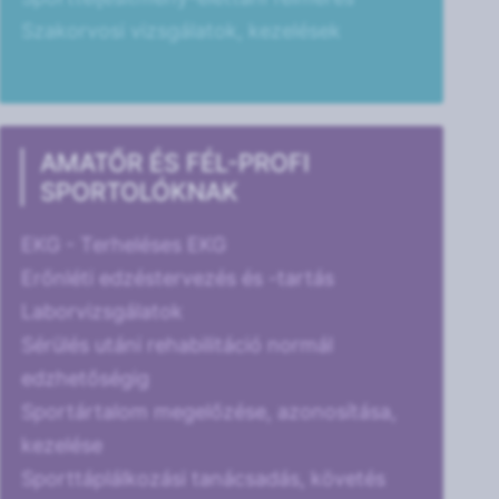
Szakorvosi vizsgálatok, kezelések
AMATŐR ÉS FÉL-PROFI
SPORTOLÓKNAK
EKG - Terheléses EKG
Erőnléti edzéstervezés és -tartás
Laborvizsgálatok
Sérülés utáni rehabilitáció normál
edzhetőségig
Sportártalom megelőzése, azonosítása,
kezelése
Sporttáplálkozási tanácsadás, követés