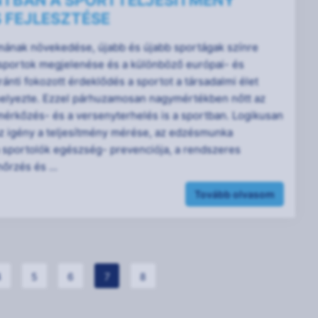
TBAN A SPORTTELJESÍTMÉNY
 FEJLESZTÉSE
mának növekedése, újabb és újabb sportágak színre
sportok megjelenése és a különböző európai- és
ránti fokozott érdeklődés a sportot a társadalmi élet
elyezte. Ezzel párhuzamosan nagymértékben nőtt az
érkőzés- és a versenyterhelés is a sportban. Logikusan
az igény a teljesítmény mérése, az edzésmunka
a sportolók egészség- prevenciója, a rendszeres
őrzés és ...
Tovább olvasom
4
5
6
7
8