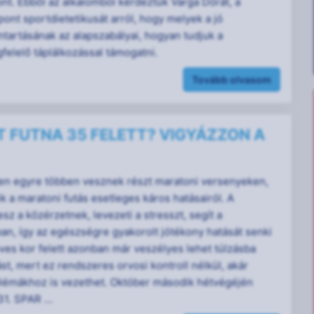
t. Ebből az alkalomból kérdeztük Varga Dórát, a
ont sportdietetikusát arról, hogy melyek a jó
ntartásának az alapszabályai, hogyan tudjuk a
felelő táplálkozással támogatni.
Tovább olvasom
 FUTNA 35 FELETT? VIGYÁZZON A
en egyre többen vesznek részt maratoni versenyeken,
k a maratoni futás esetleges káros hatásairól. A
esz a közérzetnek, levezeti a stresszt, segít a
ban, így az egészségre gyakorolt jótékony hatását senki
éves kor felett azonban már veszélyes lehet túlzásba
ást, mert ez rendszeres orvosi kontroll nélkül, akár
lémákhoz is vezethet. Október második hétvégéjén
1. SPAR ...