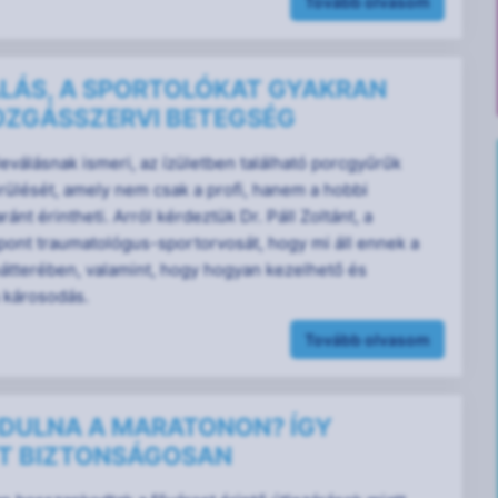
Tovább olvasom
LÁS, A SPORTOLÓKAT GYAKRAN
OZGÁSSZERVI BETEGSÉG
eválásnak ismeri, az ízületben található porcgyűrűk
rülését, amely nem csak a profi, hanem a hobbi
ánt érintheti. Arról kérdeztük Dr. Páll Zoltánt, a
pont traumatológus-sportorvosát, hogy mi áll ennek a
átterében, valamint, hogy hogyan kezelhető és
 károsodás.
Tovább olvasom
NDULNA A MARATONON? ÍGY
T BIZTONSÁGOSAN