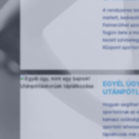
A rendszeres te
mellett, kedvező
Felmerülhet azo
fogjon bele a mo
kezelt szívbeteg
Központ sportor
EGYÉL ÚGY
UTÁNPÓTL
Hogyan segíthet 
sportolónak az e
kamasz szükségl
sportoló lehesse
táplálkozás már