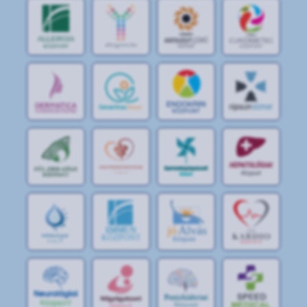
jó
Alvás
IMMUN
KÖZPONT
Központ