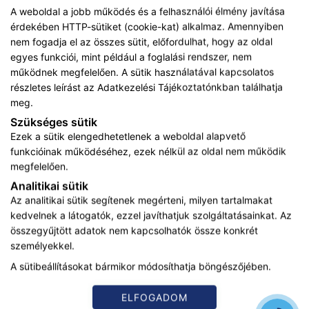
A weboldal a jobb működés és a felhasználói élmény javítása
érdekében HTTP-sütiket (cookie-kat) alkalmaz. Amennyiben
nem fogadja el az összes sütit, előfordulhat, hogy az oldal
egyes funkciói, mint például a foglalási rendszer, nem
működnek megfelelően. A sütik használatával kapcsolatos
részletes leírást az
Adatkezelési Tájékoztatónkban
találhatja
ADATKEZELÉSI TÁJÉKOZTATÓ
meg.
KARRIER
Szükséges sütik
Ezek a sütik elengedhetetlenek a weboldal alapvető
IMPRESSZUM
funkcióinak működéséhez, ezek nélkül az oldal nem működik
megfelelően.
ADATVÉDELMI TÁJÉKOZTATÓ
Analitikai sütik
Az analitikai sütik segítenek megérteni, milyen tartalmakat
ÁSZF
kedvelnek a látogatók, ezzel javíthatjuk szolgáltatásainkat. Az
összegyűjtött adatok nem kapcsolhatók össze konkrét
KARRIER
személyekkel.
A sütibeállításokat bármikor módosíthatja böngészőjében.
Az oldalon feltüntetett árak az ÁFÁ-t tartalmazzák!
A képek a
Shutterstock.com
és a
Canva.com
licence alapján
kerültek felhasználásra.
ELFOGADOM