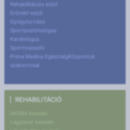
Rehabilitációs edző
Erőnléti edző
Gyógytornász
Sportpszichológus
Kardiológus
Sportmasszőr
Prima Medica EgészségKözpontok
szakorvosai
REHABILITÁCIÓ
INDIBA kezelés
Lágylézer kezelés