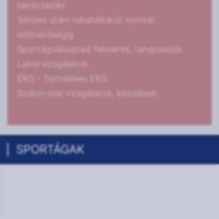
tanácsadás
Sérülés utáni rehabilitáció normál
edzhetőségig
Sportágválasztási felmérés, tanácsadás
Laborvizsgálatok
EKG - Terheléses EKG
Szakorvosi vizsgálatok, kezelések
SPORTÁGAK
Birkózás