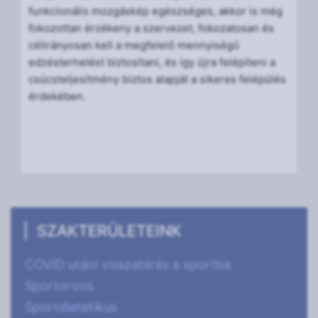
funkcionális mozgáskép egészséges, akkor is még
fokozottan érzékeny a szervezet, fokozatosan és
célirányosan kell a megfelelő mennyiségű
edzésterhelést biztosítani, és így újra felépíteni a
csúcsteljesítmény biztos alapját a sikeres felépülés
érdekében.
SZAKTERÜLETEINK
COVID utáni visszatérés a sportba
Sportorvos
Sportdietetikus