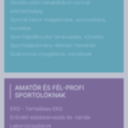
Sérülés utáni rehabilitáció normál
edzhetőségig
Sportártalom megelőzése, azonosítása,
kezelése
Sporttáplálkozási tanácsadás, követés
Sportteljesítmény-élettani felmérés
Szakorvosi vizsgálatok, kezelések
AMATŐR ÉS FÉL-PROFI
SPORTOLÓKNAK
EKG - Terheléses EKG
Erőnléti edzéstervezés és -tartás
Laborvizsgálatok