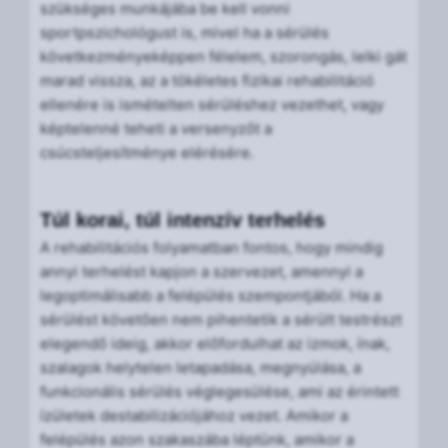
szükséges munkájába be kell vonni
sportpszichológust is, mivel ha a sérülés
következményeképpen félelem, szorongás, lelki gát
marad vissza, az a tökéletes fizikai rehabilitáció
ellenére is ismételten sérüléshez vezethet, vagy
képtelenné teheti a versenyzőt a
csúcsteljesítménye elérésére.
Túl korai, túl intenzív terhelés
A rehabilitációs folyamatban fontos, hogy mindig
annyi terhelést kapjon a szervezet, amennyi a
legoptimálisabb a felépülés szempontjából. Ha a
sérülést követően nem pihentetik a sérült testrészt
elegendő ideig, akkor előfordulhat az izmok, ínak,
szalagok helytelen letapadása, megnyúlása, a
funkcionális sérülés véglegesülése, ami az érintett
ízületek destabilizációjához vezet. Amikor a
felépülés azon szakaszába léptünk, amikor a