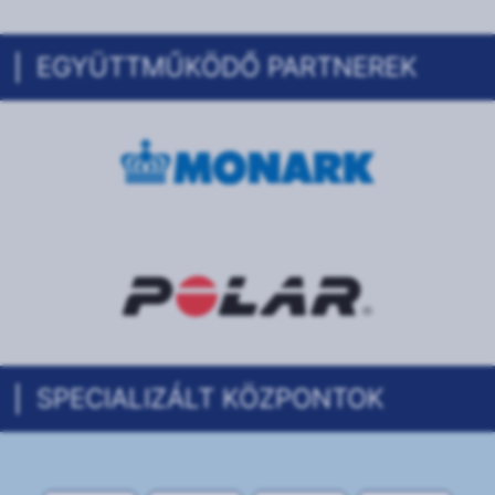
EGYÜTTMŰKÖDŐ PARTNEREK
SPECIALIZÁLT KÖZPONTOK