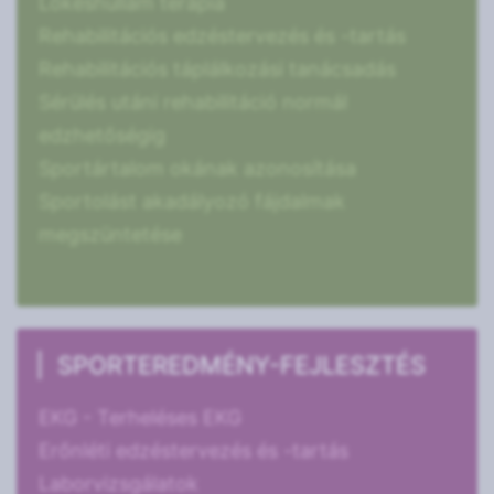
Lökéshullám terápia
Rehabilitációs edzéstervezés és -tartás
Rehabilitációs táplálkozási tanácsadás
Sérülés utáni rehabilitáció normál
edzhetőségig
Sportártalom okának azonosítása
Sportolást akadályozó fájdalmak
megszüntetése
SPORTEREDMÉNY-FEJLESZTÉS
EKG - Terheléses EKG
Erőnléti edzéstervezés és -tartás
Laborvizsgálatok