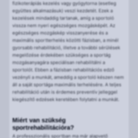
fizikoterápiás kezelés vagy gyógytorna (esetleg
együttes alkalmazásuk) veszi kezdetét. Ezek a
kezelések mindaddig tartanak, amíg a sportoló
vissza nem nyeri egészséges mozgásképét. Az
egészséges mozgáskép visszanyerése és a
maximális sportterhelés közötti fázisban, a minél
gyorsabb rehabilitáció, illetve a további sérülések
megelőzése érdekében szükséges a sportág
mozgásanyagára speciálisan rehabilitálni a
sportolót. Ebben a fázisban rehabilitációs edző
vezényli a munkát, ameddig a sportoló készen nem
áll a saját sportága maximális terhelésére. A teljes
rehabilitáció után is érdemes preventív jelleggel
kiegészítő edzések keretében folytatni a munkát.
Miért van szükség
sportrehabilitációra?
A professzionális sportban ma már alapvető