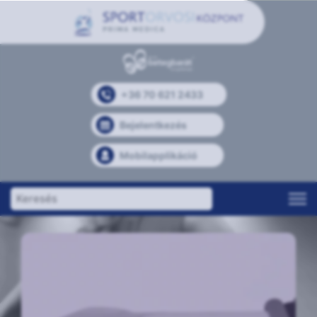
+36 70 621 2433
Bejelentkezés
Mobilapplikáció