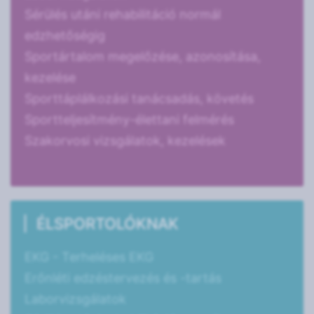
Sérülés utáni rehabilitáció normál
edzhetőségig
Sportártalom megelőzése, azonosítása,
kezelése
Sporttáplálkozási tanácsadás, követés
Sportteljesítmény-élettani felmérés
Szakorvosi vizsgálatok, kezelések
ÉLSPORTOLÓKNAK
EKG - Terheléses EKG
Erőnléti edzéstervezés és -tartás
Laborvizsgálatok