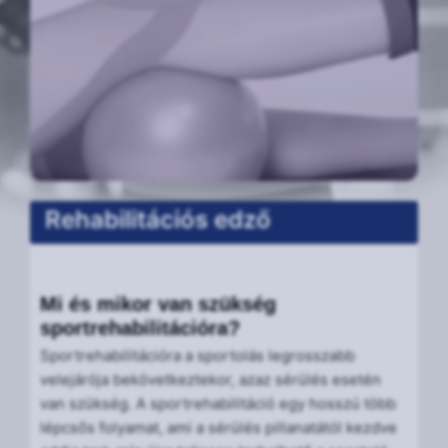
Rehabilitációs edző
Mi és mikor van szükség
sportrehabilitációra?
Sportrehabilitációra a sportolás legrosszabb
velejárója bekövetkeztekor, azaz sérülés esetén
van szükség. A sportrehabilitáció egy hosszú több
lépcsős folyamat, ami a sérülés pillanatától kezdve