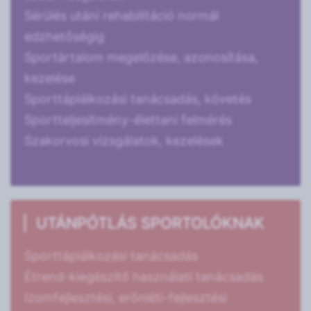
Sérülés utáni rehabilitáció normál
edzhetőségig
Sportártalom megelőzése, azonosítása,
kezelése
Sporttáplálkozási tanácsadás, követés
Sportteljesítmény-élettani felmérés
Szakorvosi vizsgálatok, kezelések
UTÁNPÓTLÁS SPORTOLÓKNAK
Sporttáplálkozási tanácsadás
Étrend-kiegészítő használati tanácsadás
Izomfejlesztési, erőnléti-fejlesztési