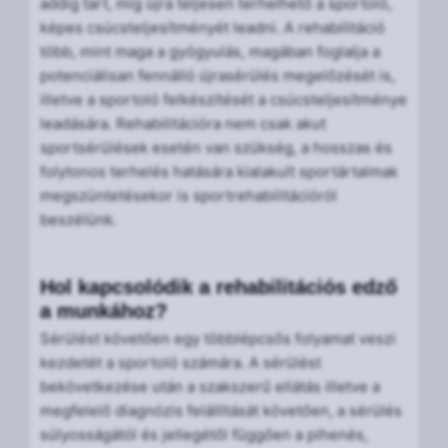
addig tart, míg újra teljesen terhelhető a sportoló,
képes csúcsteljesítményét leadni. A rehabilitáció
több, mint maga a gyógyulás, magában foglalja a
potenciálisan fennálló újrasérülés megelőzését is,
illetve a sportoló felkészítését a csúcsteljesítménye
leadására. Rehabilitációra nem csak akut
sportsérülések esetén van szükség, a hosszas és
folytonos terhelés hatására kialakult sportártalmak
megszüntetésekor is sportrehabilitációról
beszélünk.
Hol kapcsolódik a rehabilitációs edző
a munkához?
Sérülést követően egy többlépcsős folyamat veszi
kezdetét a sportoló számára. A sérülést
bekövetkezése után a szakszerű ellátás illetve a
megfelelő diagnózis felállítását követően, a sérülés
súlyosságától és jellegétől függően a pihenés,