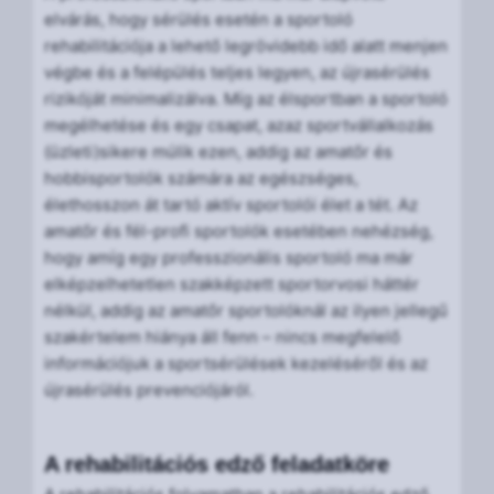
elvárás, hogy sérülés esetén a sportoló
rehabilitációja a lehető legrövidebb idő alatt menjen
végbe és a felépülés teljes legyen, az újrasérülés
rizikóját minimalizálva. Míg az élsportban a sportoló
megélhetése és egy csapat, azaz sportvállalkozás
(üzleti)sikere múlik ezen, addig az amatőr és
hobbisportolók számára az egészséges,
élethosszon át tartó aktív sportolói élet a tét. Az
amatőr és fél-profi sportolók esetében nehézség,
hogy amíg egy professzionális sportoló ma már
elképzelhetetlen szakképzett sportorvosi háttér
nélkül, addig az amatőr sportolóknál az ilyen jellegű
szakértelem hiánya áll fenn – nincs megfelelő
információjuk a sportsérülések kezeléséről és az
újrasérülés prevenciójáról.
A rehabilitációs edző feladatköre