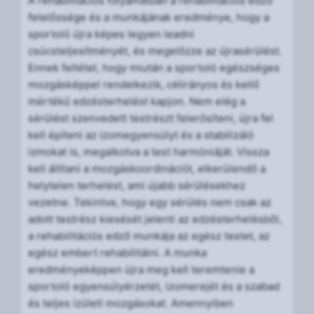
A rehabilitációs folyamatban a rehabilitációs edző
felelőssége és a munkájának eredménye, hogy a
sportoló újra képes legyen leadni
csúcsteljesítményét, és megelőzze az újrasérülést.
Ennek feltétel, hogy miután a sportoló egészséges
mozgásképpel rendelkezik, célirányos és kellő
mértékű edzésterhelést kapjon. Nem elég a
sérülést szenvedett testrészt felerősíteni, újra fel
kell építeni az izomegyensúlyt és a stabilizáló
izmokat is, megalkotva a test harmóniáját. Vissza
kell állítani a mozgáskoordinációt, elkerülendő a
helytelen terhelést, ami újabb sérülésekhez
vezetne. Tekintve, hogy egy sérülés nem csak az
adott testrész kiesését jelenti az edzésterhelésből,
a rehabilitációs edző munkája az egész testet, az
egész embert rehabilitálni. A munka
eredményeképpen újra meg kell teremtenie a
sportoló egyensúlyérzetét, izomerejét és a szabad
és teljes ízületi mozgásokat. Amennyiben