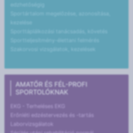
edzhetőségig
Sportártalom megelőzése, azonosítása,
kezelése
Sporttáplálkozási tanácsadás, követés
Sportteljesítmény-élettani felmérés
Szakorvosi vizsgálatok, kezelések
AMATŐR ÉS FÉL-PROFI
SPORTOLÓKNAK
EKG - Terheléses EKG
Erőnléti edzéstervezés és -tartás
Laborvizsgálatok
Sérülés utáni rehabilitáció normál