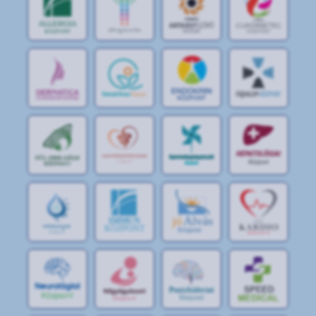
jó
Alvás
IMMUN
KÖZPONT
Központ