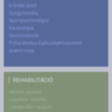
Erőnléti edző
Gyógytornász
Sportpszichológus
Kardiológus
Sportmasszőr
Prima Medica EgészségKözpontok
szakorvosai
REHABILITÁCIÓ
INDIBA kezelés
Lágylézer kezelés
Lökéshullám terápia