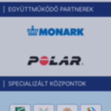
EGYÜTTMŰKÖDŐ PARTNEREK
SPECIALIZÁLT KÖZPONTOK