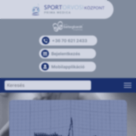
+36 70 621 2433
Bejelentkezés
Mobilapplikáció