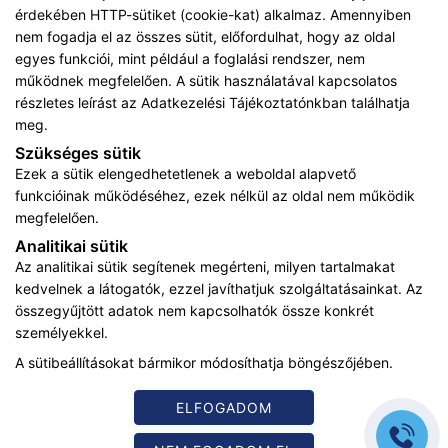
érdekében HTTP-sütiket (cookie-kat) alkalmaz. Amennyiben
nem fogadja el az összes sütit, előfordulhat, hogy az oldal
egyes funkciói, mint például a foglalási rendszer, nem
működnek megfelelően. A sütik használatával kapcsolatos
részletes leírást az
Adatkezelési Tájékoztatónkban
találhatja
ADATKEZELÉSI TÁJÉKOZTATÓ
meg.
KARRIER
Szükséges sütik
Ezek a sütik elengedhetetlenek a weboldal alapvető
IMPRESSZUM
funkcióinak működéséhez, ezek nélkül az oldal nem működik
megfelelően.
ADATVÉDELMI TÁJÉKOZTATÓ
Analitikai sütik
Az analitikai sütik segítenek megérteni, milyen tartalmakat
ÁSZF
kedvelnek a látogatók, ezzel javíthatjuk szolgáltatásainkat. Az
összegyűjtött adatok nem kapcsolhatók össze konkrét
KARRIER
személyekkel.
A sütibeállításokat bármikor módosíthatja böngészőjében.
Az oldalon feltüntetett árak az ÁFÁ-t tartalmazzák!
A képek a
Shutterstock.com
és a
Canva.com
licence alapján
kerültek felhasználásra.
ELFOGADOM
Copyright © 2026 •
sportorvosikozpont.hu
• Minden jog
fenntartva.