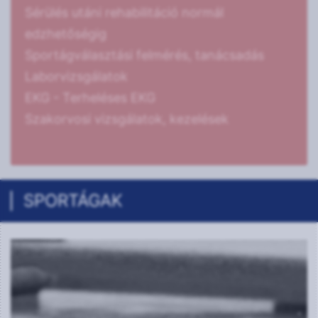
Sérülés utáni rehabilitáció normál
edzhetőségig
Sportágválasztási felmérés, tanácsadás
Laborvizsgálatok
EKG - Terheléses EKG
Szakorvosi vizsgálatok, kezelések
SPORTÁGAK
Röplabda