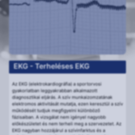
EKG - Terheléses EKG
Az EKG (elektrokardiográfia) a sportorvosi
gyakorlatban leggyakrabban alkalmazott
diagnosztikai eljárás. A szív munkaizomzatának
elektromos aktivitását mutatja, ezen keresztül a szív
működését tudjuk megfigyelni különböző
fázisaiban. A vizsgálat nem igényel nagyobb
előkészületet és nem terheli meg a szervezetet. Az
EKG nagyban hozzájárul a szívinfarktus és a