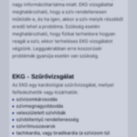
nagy információtartalma miatt. EKG vizsgálattal
meghatározható, hogy a szív rendellenesen
működik-e, és ha igen, akkor a szív melyik részéből
eredő lehet a probléma. Szükség esetén
meghatározható, hogy fizikai terhelésre hogyan
reagál a szív, ekkor terheléses EKG vizsgálatot
végzünk. Leggyakrabban erre koszorúsér
problémák gyanúja esetén van szükség.
EKG - Szűrővizsgálat
Az EKG egy kardiológiai szűrővizsgálat, mellyel
felfedezhetők vagy kizárhatók:
szívizomkárosodás
szívmegnagyobbodás
veleszületett szívhibák
szívbillentyű rendellenesség
szívritmuszavarok
tachikardia, vagy bradikardia (a szívizom túl