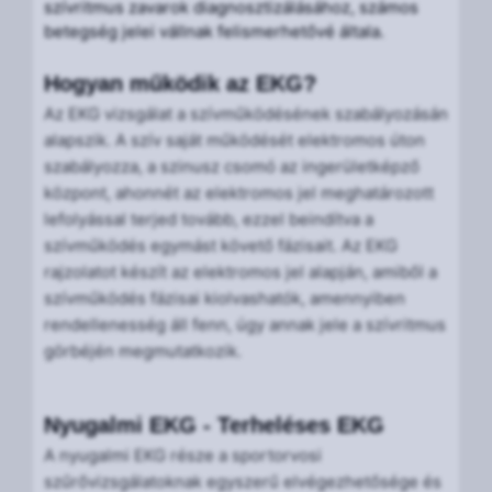
szívritmus zavarok diagnosztizálásához, számos
betegség jelei vállnak felismerhetővé általa.
Hogyan működik az EKG?
Az EKG vizsgálat a szívműködésének szabályozásán
alapszik. A szív saját működését elektromos úton
szabályozza, a szinusz csomó az ingerületképző
központ, ahonnét az elektromos jel meghatározott
lefolyással terjed tovább, ezzel beindítva a
szívműködés egymást követő fázisait. Az EKG
rajzolatot készít az elektromos jel alapján, amiből a
szívműködés fázisai kiolvashatók, amennyiben
rendellenesség áll fenn, úgy annak jele a szívritmus
görbéjén megmutatkozik.
Nyugalmi EKG - Terheléses EKG
A nyugalmi EKG része a sportorvosi
szűrővizsgálatoknak egyszerű elvégezhetősége és