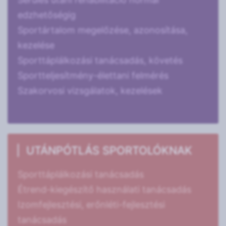
edzhetőségig
Sportártalom megelőzése, azonosítása,
kezelése
Sporttáplálkozási tanácsadás, követés
Sportteljesítmény-élettani felmérés
Szakorvosi vizsgálatok, kezelések
UTÁNPÓTLÁS SPORTOLÓKNAK
Sporttáplálkozási tanácsadás
Étrend-kiegészítő használati tanácsadás
Izomfejlesztési, erőnléti-fejlesztési
tanácsadás