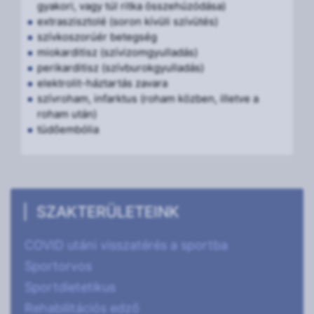
gyakori, vagy túl ritka összehúzódása)
extraszisztolé (soron kívüli szívütés)
szívkoszorúér betegség
miokarditisz (szívizomgyulladás)
perikarditisz (szívburokgyulladás)
elektrolit-háztartás zavara
szívroham, infarktus (roham közben, illetve a
roham után)
tüdőembólia
SZAKTERÜLETEINK
COVID utáni visszatérés a sportba
Sportorvos
Sportdietetikus
Rehabilitációs edző