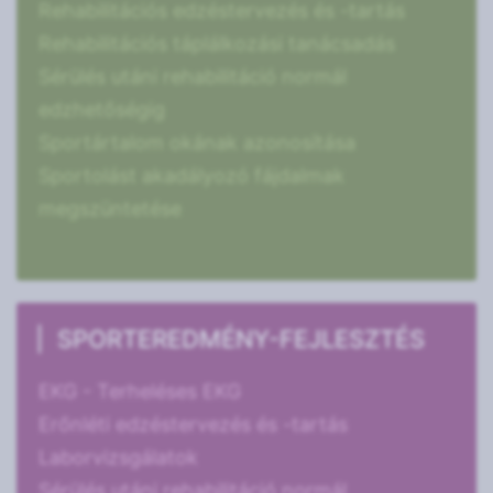
Rehabilitációs edzéstervezés és -tartás
Rehabilitációs táplálkozási tanácsadás
Sérülés utáni rehabilitáció normál
edzhetőségig
Sportártalom okának azonosítása
Sportolást akadályozó fájdalmak
megszüntetése
SPORTEREDMÉNY-FEJLESZTÉS
EKG - Terheléses EKG
Erőnléti edzéstervezés és -tartás
Laborvizsgálatok
Sérülés utáni rehabilitáció normál