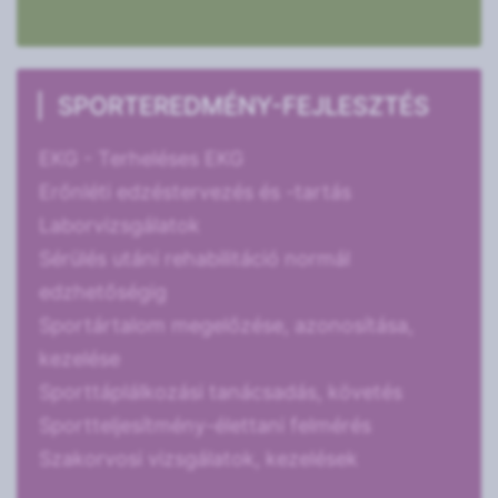
SPORTEREDMÉNY-FEJLESZTÉS
EKG - Terheléses EKG
Erőnléti edzéstervezés és -tartás
Laborvizsgálatok
Sérülés utáni rehabilitáció normál
edzhetőségig
Sportártalom megelőzése, azonosítása,
kezelése
Sporttáplálkozási tanácsadás, követés
Sportteljesítmény-élettani felmérés
Szakorvosi vizsgálatok, kezelések