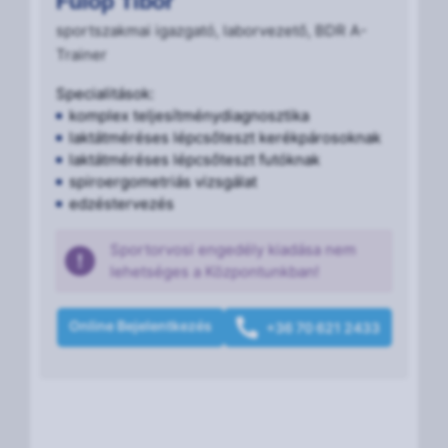
Fülöp Tibor
sportszakmai igazgató, laborvezető, BDR A-
Trainer
Specialitások:
komplex teljesítménydiagnosztika
laktátméréses lépcsőteszt kerékpárosoknak
laktátméréses lépcsőteszt futóknak
spiroergometriás vizsgálat
edzéstervezés
Sportorvosi engedély kiadása nem
lehetséges a Központunkban!
Online Bejelentkezés
+36 70 621 2433