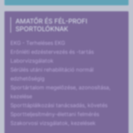
AMATŐR ÉS FÉL-PROFI
SPORTOLÓKNAK
EKG - Terheléses EKG
Erőnléti edzéstervezés és -tartás
Laborvizsgálatok
Sérülés utáni rehabilitáció normál
edzhetőségig
Sportártalom megelőzése, azonosítása,
kezelése
Sporttáplálkozási tanácsadás, követés
Sportteljesítmény-élettani felmérés
Szakorvosi vizsgálatok, kezelések