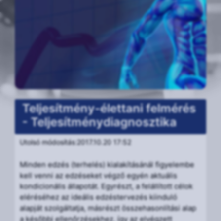
Teljesítmény-élettani felmérés
- Teljesítménydiagnosztika
Utolsó módosítás:2017.10.20 17:52
Minden edzés (terhelés) kialakításánál figyelembe
kell venni az edzéseket végző egyén aktuális
kondicionális állapotát. Egyrészt, a felállított célok
eléréséhez az ideális edzéstervezés kiinduló
alapját szolgáltatja, másrészt összehasonlítási alap
a későbbi ellenőrzésekhez, így az elvégzett