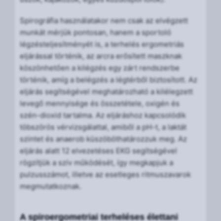
Spirográfia használatakor nem csak az elvégzett
munkát mérjük pontosan, hanem a sportoló
légzésteljesítményét is, a terhelés ergometriás
eljárással történik, az arcra erősített maszknak
köszönhetően a kilégzés egy zárt rendszerbe
történik, amíg a belégzés a légtérből biztosított. Az
eljárás segítségével meghatározható a kilélegzett
levegő mennyisége és összetétele, oxigén és
szén-dioxid tartalma. Az eljáráshoz kapcsolódik
töbszörös vérvizsgálattal, amiből a pH-t, a laktát
szintet és anaerob küszöböthatározzuk meg. Az
eljárás alatt 12 elvezetéses EKG segítségével
rögzítjük a szív működését, így megkapjuk a
pulzusszámot, illetve az esetleges ritmuszavarok
megmutatkoznak.
A spiroergometriai terheléses élettani