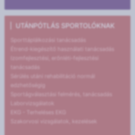
UTÁNPÓTLÁS SPORTOLÓKNAK
Sporttáplálkozási tanácsadás
Étrend-kiegészítő használati tanácsadás
Izomfejlesztési, erőnléti-fejlesztési
tanácsadás
Sérülés utáni rehabilitáció normál
edzhetőségig
Sportágválasztási felmérés, tanácsadás
Laborvizsgálatok
EKG - Terheléses EKG
Szakorvosi vizsgálatok, kezelések