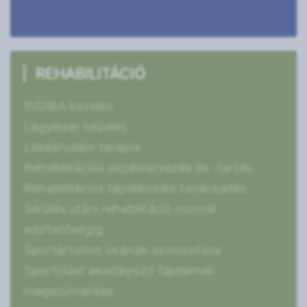
REHABILITÁCIÓ
INDIBA kezelés
Lágylézer kezelés
Lökéshullám terápia
Rehabilitációs edzéstervezés és -tartás
Rehabilitációs táplálkozási tanácsadás
Sérülés utáni rehabilitáció normál
edzhetőségig
Sportártalom okának azonosítása
Sportolást akadályozó fájdalmak
megszüntetése