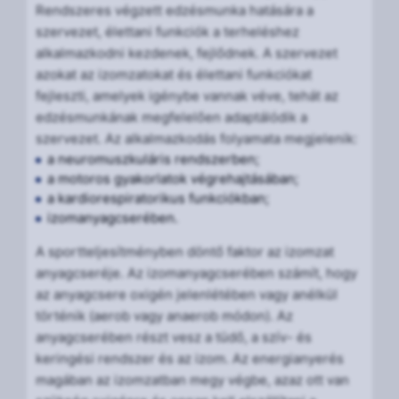
Rendszeres végzett edzésmunka hatására a
szervezet, élettani funkciók a terheléshez
alkalmazkodni kezdenek, fejlődnek. A szervezet
azokat az izomzatokat és élettani funkciókat
fejleszti, amelyek igénybe vannak véve, tehát az
edzésmunkának megfelelően adaptálódik a
szervezet. Az alkalmazkodás folyamata megjelenik:
a neuromuszkuláris rendszerben;
a motoros gyakorlatok végrehajtásában;
a kardiorespiratorikus funkciókban;
izomanyagcserében.
A sportteljesítményben döntő faktor az izomzat
anyagcseréje. Az izomanyagcserében számít, hogy
az anyagcsere oxigén jelenlétében vagy anélkül
történik (aerob vagy anaerob módon). Az
anyagcserében részt vesz a tüdő, a szív- és
keringési rendszer és az izom. Az energianyerés
magában az izomzatban megy végbe, azaz ott van