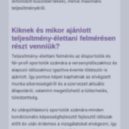
(kitolódott küszöbértékek), illetve maximális
teljesítményéről.
Kiknek és mikor ajánlott
teljesítmény-élettani felmérésen
részt venniük?
Teljesítmény-élettani felmérés az élsportolók és
fél-profi sportolók számára a versenyidőszakhoz és
alapozó időszakhoz igazítva évente többször is
ajánlott. Így pontos képet kaphatnak az elvégzett
munka sikerességéről és a szervezet aktuális
állapotáról, valamint megelőzhető a túlterhelés,
túledzettség.
Az utánpótláskorú sportolók számára minden
kondicionális képességfejlesztő fejlesztő időszak
előtt és után érdemes a vizsgálatokat elvégezni, így