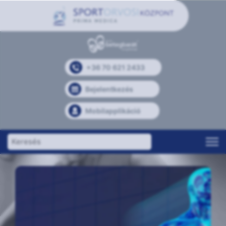
+36 70 621 2433
Bejelentkezés
Mobilapplikáció