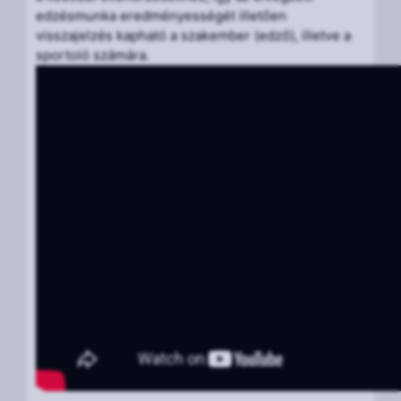
edzésmunka eredményességét illetően
visszajelzés kapható a szakember (edző), illetve a
sportoló számára.