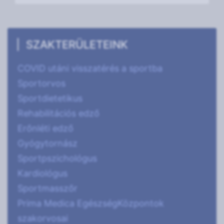
SZAKTERÜLETEINK
COVID utáni visszatérés a sportba
Sportorvos
Sportdietetikus
Rehabilitációs edző
Erőnléti edző
Gyógytornász
Sportpszichológus
Kardiológus
Sportmasszőr
Prima Medica EgészségKözpontok
szakorvosai