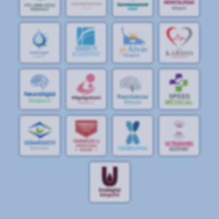
jó
Alvás
IMMUN
KÖZPONT
Központ