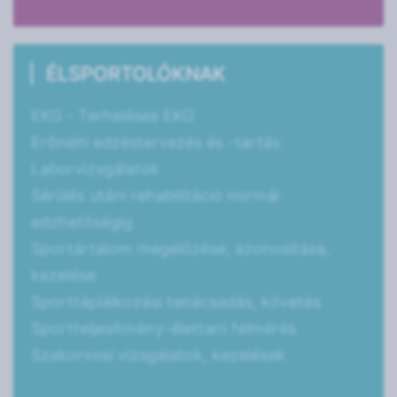
ÉLSPORTOLÓKNAK
EKG - Terheléses EKG
Erőnléti edzéstervezés és -tartás
Laborvizsgálatok
Sérülés utáni rehabilitáció normál
edzhetőségig
Sportártalom megelőzése, azonosítása,
kezelése
Sporttáplálkozási tanácsadás, követés
Sportteljesítmény-élettani felmérés
Szakorvosi vizsgálatok, kezelések