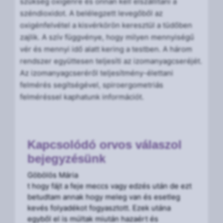
szükség oxigénre és onnan kell elszállítani a
széndioxidot. A belélegzett levegőből az
oxigénfelvétel a kisvérkörön keresztül a tüdőben
zajlik. A szív függvénye, hogy milyen mennyiségű
vér és mennyi idő alatt kering a testben. A három
rendszer együttesen teljesíti az izomanyagcseréjét.
Az izomanyagcseréről teljesítmény-élettani
felmérés segítségével, spiroergometriás
felméréssel kaphatunk információt.
Kapcsolódó orvos válaszol
bejegyzésünk
Göbölös Mária
t hogy fájt a feje meccs vagy edzés után de ezt
betudtam annak hogy meleg van és esetleg
kevés folyadékot fogyasztott. Ezek utána
egyből el is múltak miután hazaért és