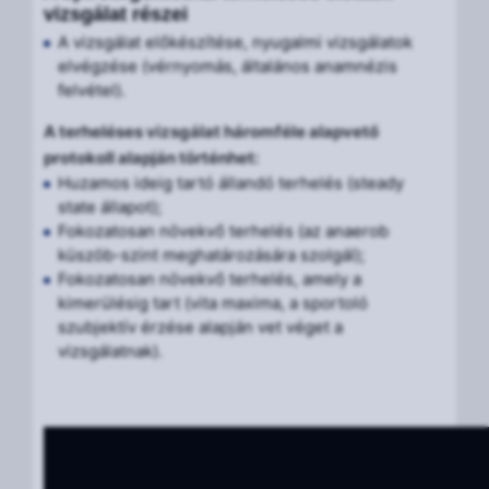
vizsgálat részei
A vizsgálat előkészítése, nyugalmi vizsgálatok
elvégzése (vérnyomás, általános anamnézis
felvétel).
A terheléses vizsgálat háromféle alapvető
protokoll alapján történhet:
Huzamos ideig tartó állandó terhelés (steady
state állapot);
Fokozatosan növekvő terhelés (az anaerob
küszöb-szint meghatározására szolgál);
Fokozatosan növekvő terhelés, amely a
kimerülésig tart (vita maxima, a sportoló
szubjektív érzése alapján vet véget a
vizsgálatnak).