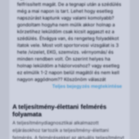
felfrissített magát. De a tegnapi után a szédülés
még a mai napon is tart. Lehet hogy esetleg
napszúrást kaptunk vagy valami komolyabb?
gondoltam hogyha nem múlik akkor holnap a
körzetihez leküldöm csak kicsit aggaszt ez a
szédülés. Étvágya van, és rengeteg folyadékot
itatok vele. Most volt sportorvosi vizsgálat is 3
hete /vizelet, EKG, szemvizs. vérnyomás/ és
minden rendben volt. Ön szerint helyes ha
holnap leküldöm a háziorvoshoz? vagy esetleg
ez elmúlik 1-2 napon belül magától és nem kell
nagyon aggódnom?? Köszönöm válaszát
Teljes bejegyzés megtekintése
A teljesítmény-élettani felmérés
folyamata
A teljesítménydiagnosztikai alkalmazott
eljárásokhoz tartozik a teljesítmény-élettani
felmérés. A felmérésekkel az aktuális teljesítményt