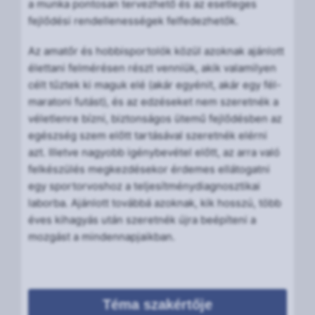
a munka pontosan tervezhető és az esetleges
fejlődési rendellenességek felfedezhetők.
Az amatőr és hobbisportolók közül azoknak ajánlott
élettani felmérésen részt venniük, akik valamilyen
célt tűztek ki maguk elé (akár egyénit, akár egy fél-
maratoni futást), és az edzéseket nem szeretnék a
véletlenre bízni, biztonságos ütemű fejlődésben az
egészség szem előtt tartásával szeretnék elérni
azt. Illetve nagyobb igénybevétel előtt, az arra való
felkészülés megkezdésekor érdemes ellátogatni
egy sportorvoshoz a teljesítménydiagnosztikai
laborba. Ajánlott továbbá azoknak, kik hosszú, több
éves kihagyás után szeretnék újra beépíteni a
mozgást a mindennapjaikban.
Téma szakértője