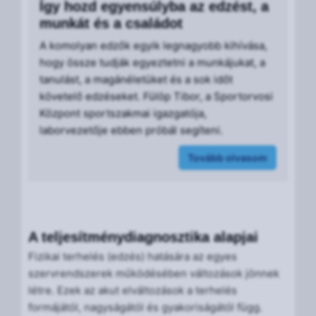
Így hozd egyensúlyba az edzést, a
munkát és a családot
A komolyan edzők egyik legnagyobb kihívása,
hogy össze tudják egyeztetni a munkájukat, a
tanulást, a magánéletüket és a sok időt
követelő edzéseket. Fülöp Tibor, a Sportorvosi
Központ sportszakmai igazgatója,
laborvezetője ebben próbál segíteni.
Tovább olvasom
A teljesítménydiagnosztika alapjai
Fizikai terhelés (edzés) hatására az egyes
szervrendszerek működésében változások jönnek
létre. Ezek az akut elváltozások a terhelés
formájától, nagyságától és gyakoriságától függ.