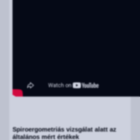
Spiroergometriás vizsgálat alatt az
általános mért értékek