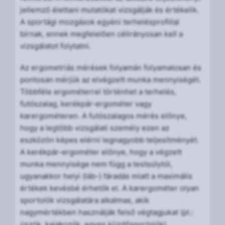
jellemző élettani mutatókat vizsgálják és értékelik.
A sportági mozgások egyéni terhelésprofillal
bírnak, ennek megfelelően célirányosan kell a
vizsgálatot folytatni.
Az ergometriás mérések folyamán folyamatosan és
pontosan mérjük az elvégzett munka mennyiségét.
Többféle ergométerrel történhet a terhelés,
futószalag, kerékpár-ergométer vagy
karergométeren. A futószalagos mérés előnye,
hogy a legtöbb vizsgálati személy ezen az
eszközön képes elérni legnagyobb teljesítményét.
A kerékpár-ergométer előnye, hogy a végzett
munka mennyisége nem függ a testsúlytól,
ugyanakkor helyi (láb-) fáradás miatt a maximális
értékek kevésbé érhetők el. A karergométer olyan
sportolók vizsgálatára alkalmas, akik
nagymértékben használják felső végtagjukat (pl.:
úszók, kajakozók, egyes küzdősportolók).