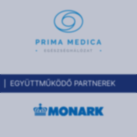
EGYÜTTMŰKÖDŐ PARTNEREK