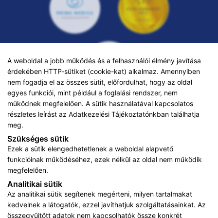
A weboldal a jobb működés és a felhasználói élmény javítása
érdekében HTTP-sütiket (cookie-kat) alkalmaz. Amennyiben
nem fogadja el az összes sütit, előfordulhat, hogy az oldal
egyes funkciói, mint például a foglalási rendszer, nem
működnek megfelelően. A sütik használatával kapcsolatos
részletes leírást az
Adatkezelési Tájékoztatónkban
találhatja
ADATKEZELÉSI TÁJÉKOZTATÓ
meg.
KARRIER
Szükséges sütik
Ezek a sütik elengedhetetlenek a weboldal alapvető
IMPRESSZUM
funkcióinak működéséhez, ezek nélkül az oldal nem működik
megfelelően.
ADATVÉDELMI TÁJÉKOZTATÓ
Analitikai sütik
Az analitikai sütik segítenek megérteni, milyen tartalmakat
ÁSZF
kedvelnek a látogatók, ezzel javíthatjuk szolgáltatásainkat. Az
összegyűjtött adatok nem kapcsolhatók össze konkrét
KARRIER