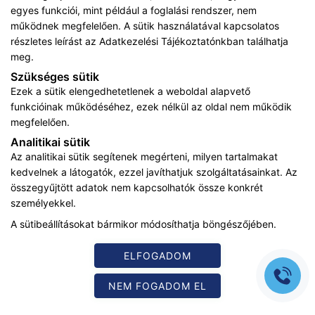
egyes funkciói, mint például a foglalási rendszer, nem
jó
Alvás
IMMUN
működnek megfelelően. A sütik használatával kapcsolatos
KÖZPONT
Központ
részletes leírást az
Adatkezelési Tájékoztatónkban
találhatja
meg.
Szükséges sütik
Ezek a sütik elengedhetetlenek a weboldal alapvető
funkcióinak működéséhez, ezek nélkül az oldal nem működik
megfelelően.
Analitikai sütik
Az analitikai sütik segítenek megérteni, milyen tartalmakat
kedvelnek a látogatók, ezzel javíthatjuk szolgáltatásainkat. Az
összegyűjtött adatok nem kapcsolhatók össze konkrét
személyekkel.
A sütibeállításokat bármikor módosíthatja böngészőjében.
ELFOGADOM
NEM FOGADOM EL