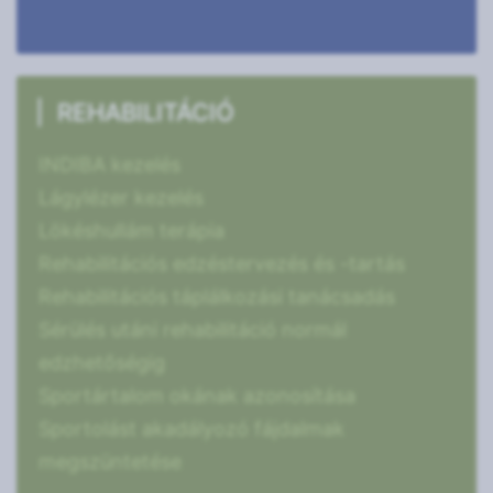
REHABILITÁCIÓ
INDIBA kezelés
Lágylézer kezelés
Lökéshullám terápia
Rehabilitációs edzéstervezés és -tartás
Rehabilitációs táplálkozási tanácsadás
Sérülés utáni rehabilitáció normál
edzhetőségig
Sportártalom okának azonosítása
Sportolást akadályozó fájdalmak
megszüntetése