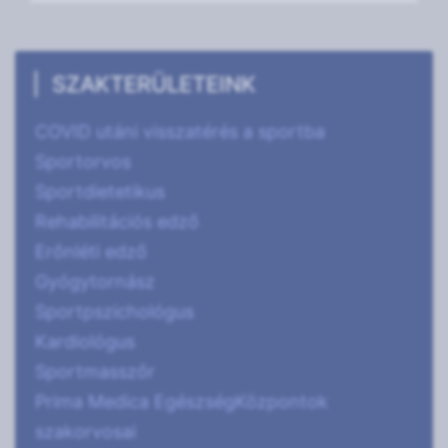
SZAKTERÜLETEINK
COVID utáni visszatérés a sportba
Sportorvos
Sportdietetikus
Rehabilitációs edző
Erőnléti edző
Gyógytornász
Sportpszichológus
Kardiológus
Sportmasszőr
Prima Medica EgészségKözpontok
szakorvosai