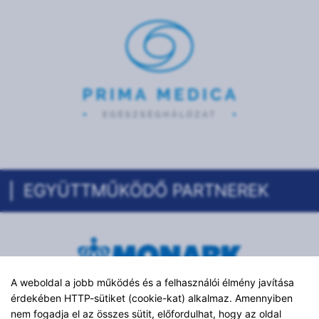
EGYÜTTMŰKÖDŐ PARTNEREK
A weboldal a jobb működés és a felhasználói élmény javítása
érdekében HTTP-sütiket (cookie-kat) alkalmaz. Amennyiben
nem fogadja el az összes sütit, előfordulhat, hogy az oldal