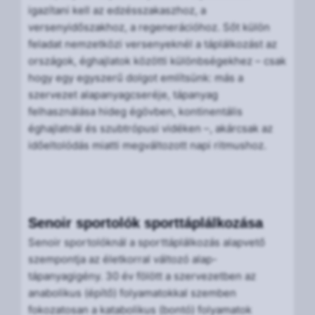
igazítani kell az edzésszakaszhoz, a
versenyidőszakhoz, a regenerációhoz. Sőt külön
feladat nemzetközi versenyeknél a táplálkozást az
országok, éghajlatok közötti különbségekhez – csak
hogy egy egyszerű dolgot említsünk: más a
szervezet alapanyagcseréje, tápanyag
felhasználása hideg égövben, kontinentális
éghajlatnál és szubtrópusi vidéken –, akárcsak az
időeltolódás miatti megváltozott napi ritmushoz.
Senoir sportolók sporttáplálkozása
Senoir sportolóknál a sporttáplálkozás alapvető
szempontja az életkorral változó alap-
tápanyagigény. 30 év fölött a szervezetben az
anabolikus (építő) folyamatokkal szemben
fokozatosan a katabolikus (bontó) folyamatok