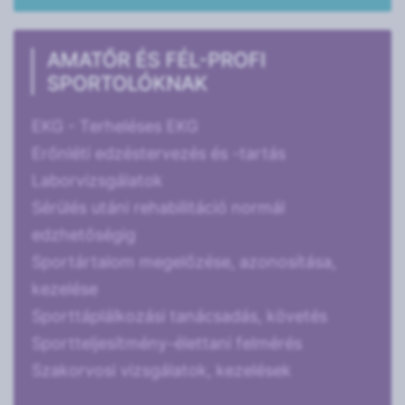
AMATŐR ÉS FÉL-PROFI
SPORTOLÓKNAK
EKG - Terheléses EKG
Erőnléti edzéstervezés és -tartás
Laborvizsgálatok
Sérülés utáni rehabilitáció normál
edzhetőségig
Sportártalom megelőzése, azonosítása,
kezelése
Sporttáplálkozási tanácsadás, követés
Sportteljesítmény-élettani felmérés
Szakorvosi vizsgálatok, kezelések