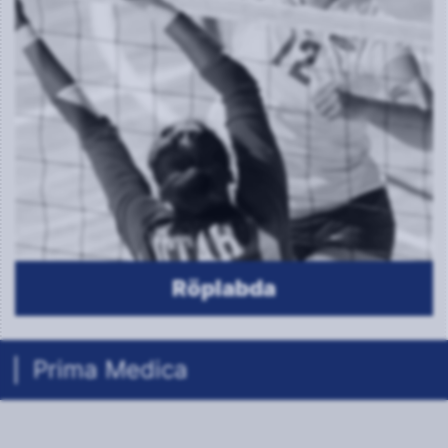
Birkózás
Prima Medica