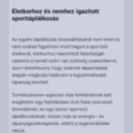
Életkorhoz és nemhez igazított
sporttáplálkozás
Az egyéni táplálkozás összeállításánál nem lehet és
nem szabad figyelmen kívül hagyni a sportoló
életkorát, életkorhoz hasonlított fejlettségét
valamint a nemét ezért van szükség szakemberre,
sport dietetikusra, hogy szakmai tapasztalatai
alapján megtudja határozni a legoptimálisabb
tápanyag bevitelt.
Természetesen egészen más feltételeknek kell
megfelelni egy fejlődésben lévő fiatal szervezet
étrendjének, és egy senior sportoló
táplálkozásának, hiszen más az energia – és
tápanyagszükségletük, eltérő a regenerálódási
idejük.