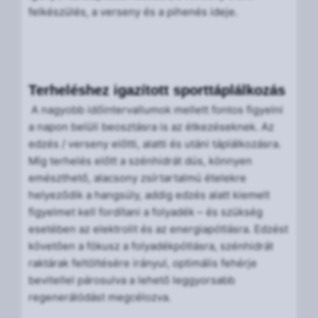
felkészülés, a verseny és a pihenés ideje.
Terheléshez igazított sporttáplálkozás
A nagyobb időintervallumok mellett fontos figyelni
a napon belüli beosztásra is az étkezéseknek. Az
edzés / verseny előtti, alatti és utáni táplálkozásra.
Míg terhelés előtt a szénhidrát dús, könnyen
emészthető, alacsony zsírtartalmú ételekre
helyeződik a hangsúly, addig edzés alatt kiemelt
figyelmet kell fordítani a folyadék – és szükség
esetében az elektrolit és az energiapótlásra. Edzést
követően a fókusz a folyadékpótlásra, szénhidrát
raktárak feltöltésére irányul, optimális fehérje
bevitellel párosulva a lehető leggyorsabb
regenerálódást megcélozva.