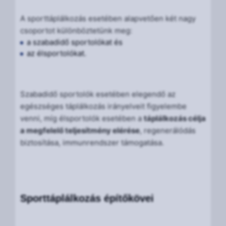
A sporttáplálkozás esetében alapvetően két nagy
csoportot különböztetünk meg:
a szabadidő sportolókat és
az élsportolókat.
Szabadidő sportolók esetében elegendő az
egészséges táplálkozás irányelveit figyelembe
venni, míg élsportolók esetében a
táplálkozás célja
a megfelelő teljesítmény elérése
, regenerálódás
biztosítása, immunrendszer támogatása.
Sporttáplálkozás építőkövei