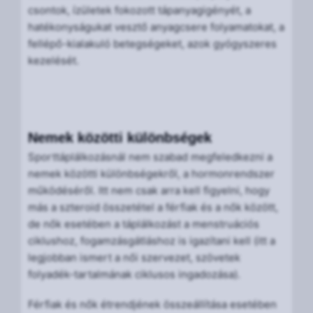
csontok, ízületek fokozott tápanyagigényét, a
hatékonyságukat vesztő anyagcsere folyamatokat, a
fellépő-kialakuló betegségeket, azok gyógyszeres
kezelését.
Nemek közötti különbségek
Sporttáplálkozásnál nem szabad megfeledkezni a
nemek közötti különbségekről, a hormonrendszer
működéséről. Itt nem csak arra kell figyelni, hogy
más a szteroid összetétel a férfiak és a nők között,
de nők esetében a táplálkozást a menstruációs
ciklushoz, fogamzásgátláshoz is igazítani kell (itt a
legjobban ismert a női szervezet, szövetek
folyadék-tartalmának ciklusos ingadozása).
Férfiak és nők étrendjének összeállítása esetében