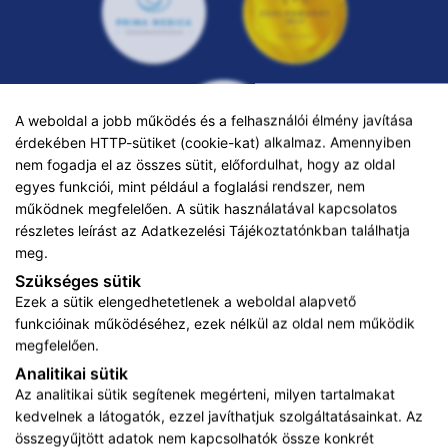
A weboldal a jobb működés és a felhasználói élmény javítása
érdekében HTTP-sütiket (cookie-kat) alkalmaz. Amennyiben
nem fogadja el az összes sütit, előfordulhat, hogy az oldal
egyes funkciói, mint például a foglalási rendszer, nem
működnek megfelelően. A sütik használatával kapcsolatos
részletes leírást az
Adatkezelési Tájékoztatónkban
találhatja
ADATKEZELÉSI TÁJÉKOZTATÓ
meg.
KARRIER
Szükséges sütik
Ezek a sütik elengedhetetlenek a weboldal alapvető
IMPRESSZUM
funkcióinak működéséhez, ezek nélkül az oldal nem működik
megfelelően.
ADATVÉDELMI TÁJÉKOZTATÓ
Analitikai sütik
Az analitikai sütik segítenek megérteni, milyen tartalmakat
ÁSZF
kedvelnek a látogatók, ezzel javíthatjuk szolgáltatásainkat. Az
összegyűjtött adatok nem kapcsolhatók össze konkrét
KARRIER