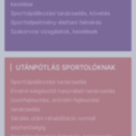
kezelése
Sporttáplálkozási tanácsadás, követés
Sportteljesítmény-élettani felmérés
Szakorvosi vizsgálatok, kezelések
UTÁNPÓTLÁS SPORTOLÓKNAK
Sporttáplálkozási tanácsadás
Étrend-kiegészítő használati tanácsadás
Izomfejlesztési, erőnléti-fejlesztési
tanácsadás
Sérülés utáni rehabilitáció normál
edzhetőségig