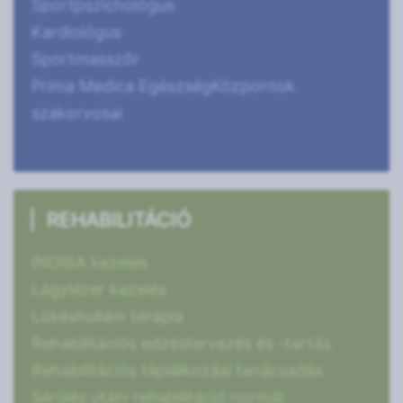
Sportpszichológus
Kardiológus
Sportmasszőr
Prima Medica EgészségKözpontok
szakorvosai
REHABILITÁCIÓ
INDIBA kezelés
Lágylézer kezelés
Lökéshullám terápia
Rehabilitációs edzéstervezés és -tartás
Rehabilitációs táplálkozási tanácsadás
Sérülés utáni rehabilitáció normál