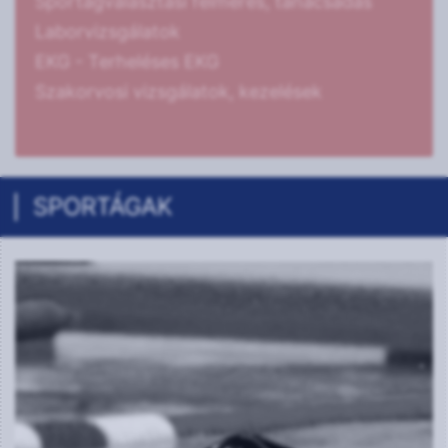
Sportágválasztási felmérés, tanácsadás
Laborvizsgálatok
EKG - Terheléses EKG
Szakorvosi vizsgálatok, kezelések
SPORTÁGAK
Röplabda