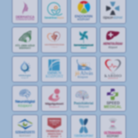
jó
Alvás
IMMUN
KÖZPONT
Központ