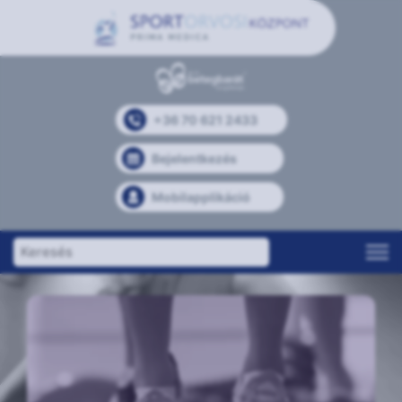
+36 70 621 2433
Bejelentkezés
Mobilapplikáció