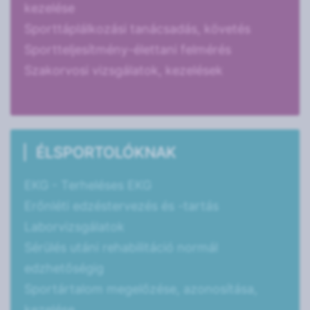
kezelése
Sporttáplálkozási tanácsadás, követés
Sportteljesítmény-élettani felmérés
Szakorvosi vizsgálatok, kezelések
ÉLSPORTOLÓKNAK
EKG - Terheléses EKG
Erőnléti edzéstervezés és -tartás
Laborvizsgálatok
Sérülés utáni rehabilitáció normál
edzhetőségig
Sportártalom megelőzése, azonosítása,
kezelése