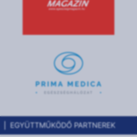
EGYÜTTMŰKÖDŐ PARTNEREK