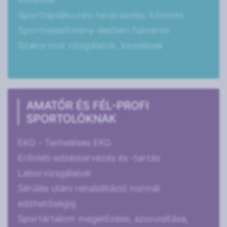
Sporttáplálkozási tanácsadás, követés
Sportteljesítmény-élettani felmérés
Szakorvosi vizsgálatok, kezelések
AMATŐR ÉS FÉL-PROFI
SPORTOLÓKNAK
EKG - Terheléses EKG
Erőnléti edzéstervezés és -tartás
Laborvizsgálatok
Sérülés utáni rehabilitáció normál
edzhetőségig
Sportártalom megelőzése, azonosítása,