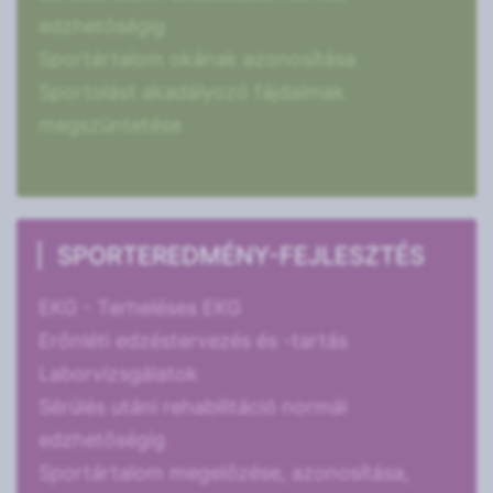
edzhetőségig
Sportártalom okának azonosítása
Sportolást akadályozó fájdalmak
megszüntetése
SPORTEREDMÉNY-FEJLESZTÉS
EKG - Terheléses EKG
Erőnléti edzéstervezés és -tartás
Laborvizsgálatok
Sérülés utáni rehabilitáció normál
edzhetőségig
Sportártalom megelőzése, azonosítása,