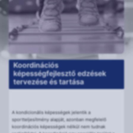
Koordinációs
képességfejlesztő edzések
tervezése és tartása
A kondicionális képességek jelentik a
sportteljesítmény alapját, azonban megfelelő
koordinációs képességek nélkül nem tudnak