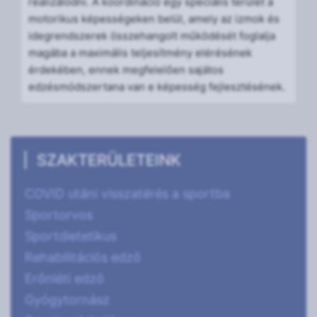
realizálódni. A koordináció egy speciális terület a
motorikus képességeken belül, amely az izmok és
idegrendszerek összehangolt működését foglalja
magába a maximális teljesítmény elérésének
érdekében, ennek megfelelően sajátos
edzésmódszertana van e képesség fejlesztésének.
SZAKTERÜLETEINK
COVID utáni visszatérés a sportba
Sportorvos
Sportdietetikus
Rehabilitációs edző
Erőnléti edző
Gyógytornász