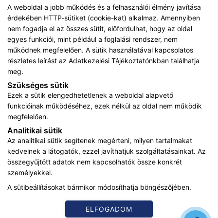
A weboldal a jobb működés és a felhasználói élmény javítása
érdekében HTTP-sütiket (cookie-kat) alkalmaz. Amennyiben
nem fogadja el az összes sütit, előfordulhat, hogy az oldal
egyes funkciói, mint például a foglalási rendszer, nem
működnek megfelelően. A sütik használatával kapcsolatos
részletes leírást az
Adatkezelési Tájékoztatónkban
találhatja
ADATKEZELÉSI TÁJÉKOZTATÓ
meg.
KARRIER
Szükséges sütik
Ezek a sütik elengedhetetlenek a weboldal alapvető
IMPRESSZUM
funkcióinak működéséhez, ezek nélkül az oldal nem működik
megfelelően.
ADATVÉDELMI TÁJÉKOZTATÓ
Analitikai sütik
Az analitikai sütik segítenek megérteni, milyen tartalmakat
ÁSZF
kedvelnek a látogatók, ezzel javíthatjuk szolgáltatásainkat. Az
összegyűjtött adatok nem kapcsolhatók össze konkrét
KARRIER
személyekkel.
A sütibeállításokat bármikor módosíthatja böngészőjében.
Az oldalon feltüntetett árak az ÁFÁ-t tartalmazzák!
A képek a
Shutterstock.com
és a
Canva.com
licence alapján
kerültek felhasználásra.
ELFOGADOM