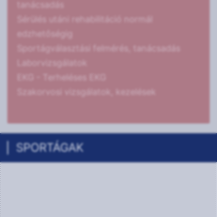
tanácsadás
Sérülés utáni rehabilitáció normál
edzhetőségig
Sportágválasztási felmérés, tanácsadás
Laborvizsgálatok
EKG - Terheléses EKG
Szakorvosi vizsgálatok, kezelések
SPORTÁGAK