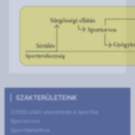
SZAKTERÜLETEINK
COVID utáni visszatérés a sportba
Sportorvos
Sportdietetikus