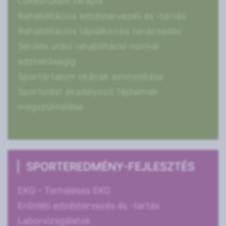
Lökéshullám terápia
Rehabilitációs edzéstervezés és -tartás
Rehabilitációs táplálkozási tanácsadás
Sérülés utáni rehabilitáció normál
edzhetőségig
Sportártalom okának azonosítása
Sportolást akadályozó fájdalmak
megszüntetése
SPORTEREDMÉNY-FEJLESZTÉS
EKG - Terheléses EKG
Erőnléti edzéstervezés és -tartás
Laborvizsgálatok