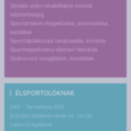
Sérülés utáni rehabilitáció normál
edzhetőségig
Sportártalom megelőzése, azonosítása,
kezelése
Sporttáplálkozási tanácsadás, követés
Sportteljesítmény-élettani felmérés
Szakorvosi vizsgálatok, kezelések
ÉLSPORTOLÓKNAK
EKG - Terheléses EKG
Erőnléti edzéstervezés és -tartás
Laborvizsgálatok