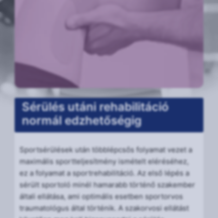
Sérülés utáni rehabilitáció
normál edzhetőségig
Sportsérülések után többlépcsős folyamat vezet a
maximális sportteljesítmény ismételt eléréséhez,
ez a folyamat a sportrehabilitáció. Az első lépés a
sérült sportoló minél hamarabb történő szakember
általi ellátása, ami optimális esetben sportorvos
traumatológus által történik. A szakorvosi ellátást