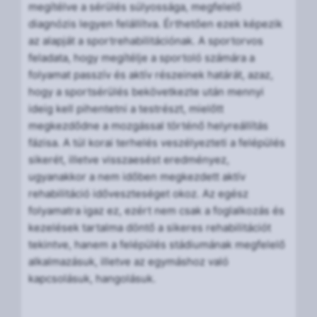
megítélve a sérülés súlyossága, megfelelő
diagnózis legyen felállítva. Érthetően ezek képezik
az alapját a sportrehabilitációnak. A sportorvos
feladata, hogy megítélje a sportoló számára a
folyamat passzív és aktív részeinek határát, azaz,
hogy a sportsérülés bekövetkezte után mennyi
ideig kell pihentetni a testrészt, mielőtt
megkezdődne a mozgással történő helyreállítás
fázisa. A túl korai terhelés veszélyezteti a felépülés
sikerét, illetve visszaesést eredményez,
ugyanakkor a nem időben megkezdett aktív
rehabilitáció időveszteséget okoz. Az egész
folyamatra igaz ez, ezért nem csak a foglalkozás és
kezelések tartalma döntő a sikeres rehabilitációt
tekintve, hanem a felépülés stádiumának megfelelő
alkalmazásuk, illetve az egymáshoz való
kapcsolásuk, hangolásuk.