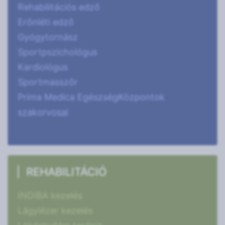
Rehabilitációs edző
Erőnléti edző
Gyógytornász
Sportpszichológus
Kardiológus
Sportmasszőr
Prima Medica EgészségKözpontok
szakorvosai
REHABILITÁCIÓ
INDIBA kezelés
Lágylézer kezelés