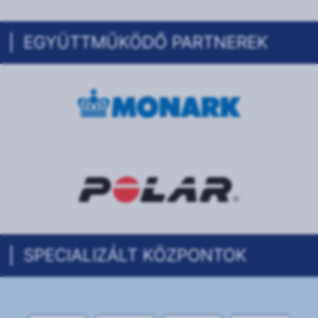
EGYÜTTMŰKÖDŐ PARTNEREK
SPECIALIZÁLT KÖZPONTOK