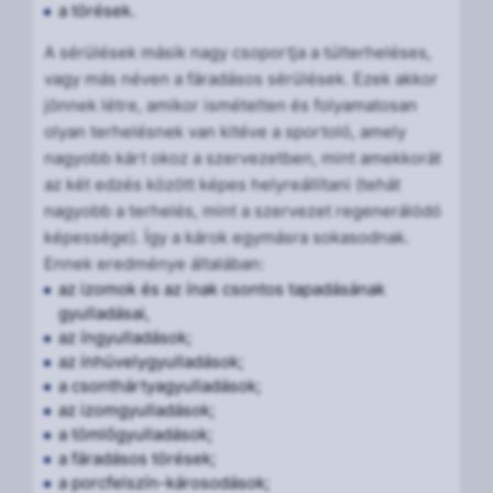
a törések.
A sérülések másik nagy csoportja a túlterheléses,
vagy más néven a fáradásos sérülések. Ezek akkor
jönnek létre, amikor ismételten és folyamatosan
olyan terhelésnek van kitéve a sportoló, amely
nagyobb kárt okoz a szervezetben, mint amekkorát
az két edzés között képes helyreállítani (tehát
nagyobb a terhelés, mint a szervezet regenerálódó
képessége). Így a károk egymásra sokasodnak.
Ennek eredménye általában:
az izomok és az ínak csontos tapadásának
gyulladásai,
az íngyulladások;
az ínhüvelygyulladások;
a csonthártyagyulladások;
az izomgyulladások;
a tömlőgyulladások;
a fáradásos törések;
a porcfelszín-károsodások;