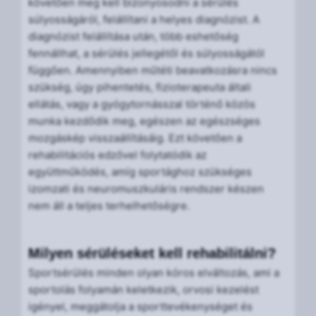
követően meg kell bizonyosodni a sérülés
súlyosságáról, felállítani a helyes diagnózist. A
diagnózist felállítása után, több eshetőség
fennállhat, a sérülés jellegétől és súlyosságától
függően. Amennyiben műtéti beavatkozásra nincs
szükség, úgy pihentetés, fizioterapeuta általi
ellátás, vagy a gyógytornásszal történő közös
munka kezdődik meg, egészen az egészséges
mozgáskép visszaállításáig. Ezt követően a
rehabilitációs edzővel folytatódik az
együttműködés, amíg sportághoz szükséges
izomzati és neuromuszkuláris rendszer készen
nem áll a teljes terhelhetőségre.
Milyen sérüléseket kell rehabilitálni?
Sportsérülés minden olyan kóros elváltozás, ami a
sportolás folyamán keletkezik, orvosi kezelést
igényel, meggátolja a sporttevékenységet és