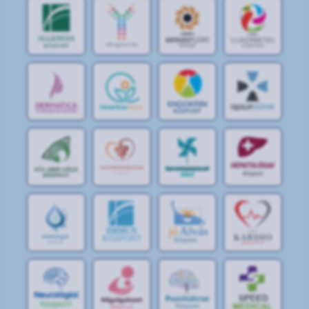
jó
Alvás
IMMUN
KÖZPONT
Központ