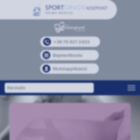
+36 70 621 2433
Bejelentkezés
Mobilapplikáció