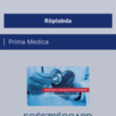
Röplabda
Prima Medica