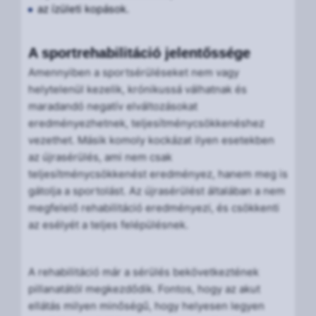
az ízületi kopások.
A sportrehabilitáció jelentőssége
Amennyiben a sportsérüléseket nem vagy
helytelenül kezelik, krónikussá válhatnak és
maradandó negatív elváltozásokat
eredményezhetnek, teljesítménycsökkenéshez
vezethet. Másik komoly kockázat ilyen esetekben
az újrasérülés, ami nem csak
teljesítménycsökkenést eredményez, hanem meg is
gátolja a sportolást. Az újrasérülést általában a nem
megfelelő rehabilitáció eredményezi, és csökkenti
az esélyét a teljes felépülésnek.
A rehabilitáció már a sérülés bekövetkeztének
pillanatától megkezdődik. Fontos, hogy az akut
ellátás milyen minőségű, hogy helyesen legyen