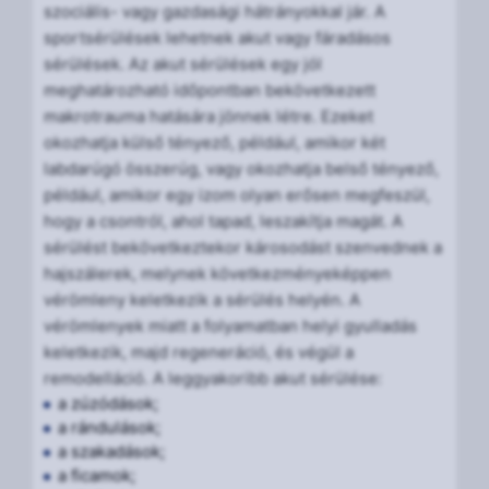
szociális- vagy gazdasági hátrányokkal jár. A
sportsérülések lehetnek akut vagy fáradásos
sérülések. Az akut sérülések egy jól
meghatározható időpontban bekövetkezett
makrotrauma hatására jönnek létre. Ezeket
okozhatja külső tényező, például, amikor két
labdarúgó összerúg, vagy okozhatja belső tényező,
például, amikor egy izom olyan erősen megfeszül,
hogy a csontról, ahol tapad, leszakítja magát. A
sérülést bekövetkeztekor károsodást szenvednek a
hajszálerek, melynek következményeképpen
vérömleny keletkezik a sérülés helyén. A
vérömlenyek miatt a folyamatban helyi gyulladás
keletkezik, majd regeneráció, és végül a
remodelláció. A leggyakoribb akut sérülése:
a zúzódások;
a rándulások;
a szakadások;
a ficamok;