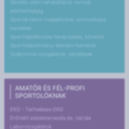
Sérülés utáni rehabilitáció normál
edzhetőségig
Sportártalom megelőzése, azonosítása,
kezelése
Sporttáplálkozási tanácsadás, követés
Sportteljesítmény-élettani felmérés
Szakorvosi vizsgálatok, kezelések
AMATŐR ÉS FÉL-PROFI
SPORTOLÓKNAK
EKG - Terheléses EKG
Erőnléti edzéstervezés és -tartás
Laborvizsgálatok