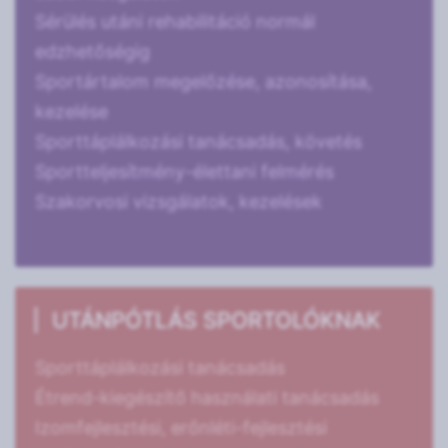
Sérülés utáni rehabilitáció normál
edzhetőségig
Sportártalom megelőzése, azonosítása,
kezelése
Sporttáplálkozási tanácsadás, követés
Sportteljesítmény-élettani felmérés
Szakorvosi vizsgálatok, kezelések
UTÁNPÓTLÁS SPORTOLÓKNAK
Sporttáplálkozási tanácsadás
Étrend-kiegészítő használati tanácsadás
Izomfejlesztési, erőnléti-fejlesztési