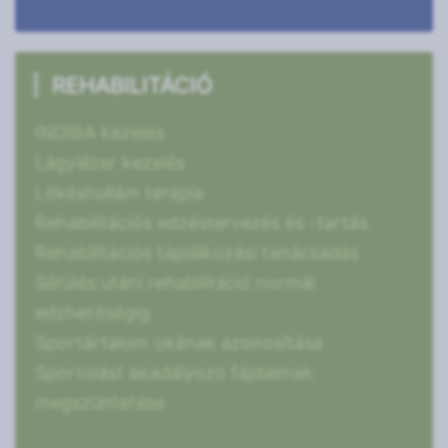
REHABILITÁCIÓ
INDIBA kezelés
Lágylézer kezelés
Lökéshullám terápia
Rehabilitációs edzéstervezés és -tartás
Rehabilitációs táplálkozási tanácsadás
Sérülés utáni rehabilitáció normál
edzhetőségig
Sportártalom okának azonosítása
Sportolást akadályozó fájdalmak
megszüntetése