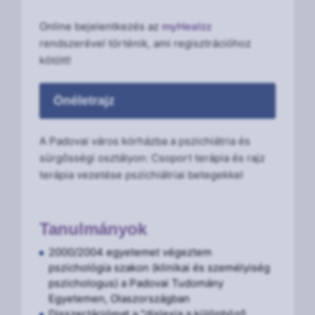
Online bejelentkezés az
myHealzz
rendszerével történik, ami regisztrációhoz
kötött!
Önéletrajz
A Padovai város kórházba a pszichiátria és
sürgősségi osztályon: Csoport terápia és rajz
terápia vezetése pszichiátriai betegekkel
Tanulmányok
2000/2004 egyetemet végeztem
pszichológia szakon (klinikai és személyiség
pszichologus) a Padovai Tudomány
Egyetemen, Olaszországban
Disszertációmat a "dislexia a különböző