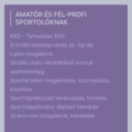
AMATŐR ÉS FÉL-PROFI
SPORTOLÓKNAK
EKG - Terheléses EKG
Erőnléti edzéstervezés és -tartás
Laborvizsgálatok
Sérülés utáni rehabilitáció normál
edzhetőségig
Sportártalom megelőzése, azonosítása,
kezelése
Sporttáplálkozási tanácsadás, követés
Sportteljesítmény-élettani felmérés
Szakorvosi vizsgálatok, kezelések