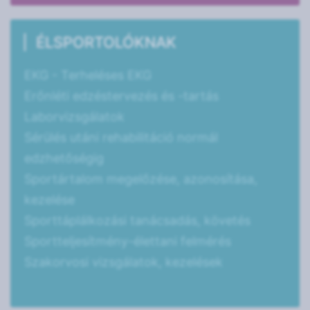
ÉLSPORTOLÓKNAK
EKG - Terheléses EKG
Erőnléti edzéstervezés és -tartás
Laborvizsgálatok
Sérülés utáni rehabilitáció normál
edzhetőségig
Sportártalom megelőzése, azonosítása,
kezelése
Sporttáplálkozási tanácsadás, követés
Sportteljesítmény-élettani felmérés
Szakorvosi vizsgálatok, kezelések