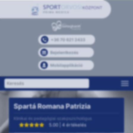
+36 70 621 2433
Bejelentkezés
Mobilapplikáció
Spartá Romana Patrizia
Klinikai és pedagógiai szakpszichológus
5.00 | 4 értékelés