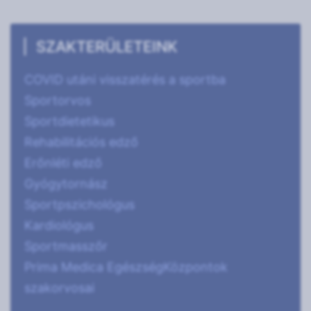
SZAKTERÜLETEINK
COVID utáni visszatérés a sportba
Sportorvos
Sportdietetikus
Rehabilitációs edző
Erőnléti edző
Gyógytornász
Sportpszichológus
Kardiológus
Sportmasszőr
Prima Medica EgészségKözpontok
szakorvosai