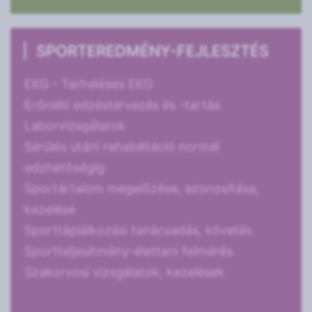
SPORTEREDMÉNY-FEJLESZTÉS
EKG - Terheléses EKG
Erőnléti edzéstervezés és -tartás
Laborvizsgálatok
Sérülés utáni rehabilitáció normál
edzhetőségig
Sportártalom megelőzése, azonosítása,
kezelése
Sporttáplálkozási tanácsadás, követés
Sportteljesítmény-élettani felmérés
Szakorvosi vizsgálatok, kezelések