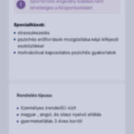
Sportorvosi engedély kiadása nem
lehetséges a Központunkban!
Specialitások:
stresszkezelés
pszichés erőforrások mozgósítása képi kifejező
eszközökkel
motivációval kapcsolatos pszichés gyakorlatok
Rendelés típusa:
Személyes (rendelői) vizit
magyar , angol, és olasz nyelvű ellátás
gyermekellátás 3 éves kortól