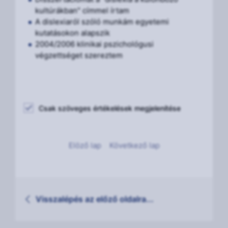
kultúrákban" címmel írtam
A dislexiaról szóló munkám egyetemi
kutatásokon alapszik
2004/2006 klinikai pszichológusi
végzettséget szereztem
Csak szöveges értékelések megjelenítése
Elöző lap
Következő lap
Visszalépés az előző oldalra...