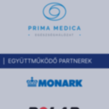
EGYÜTTMŰKÖDŐ PARTNEREK