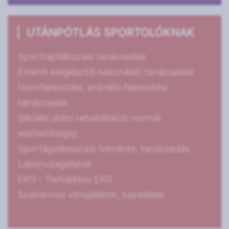
UTÁNPÓTLÁS SPORTOLÓKNAK
Sporttáplálkozási tanácsadás
Étrend-kiegészítő használati tanácsadás
Izomfejlesztési, erőnléti-fejlesztési
tanácsadás
Sérülés utáni rehabilitáció normál
edzhetőségig
Sportágválasztási felmérés, tanácsadás
Laborvizsgálatok
EKG - Terheléses EKG
Szakorvosi vizsgálatok, kezelések