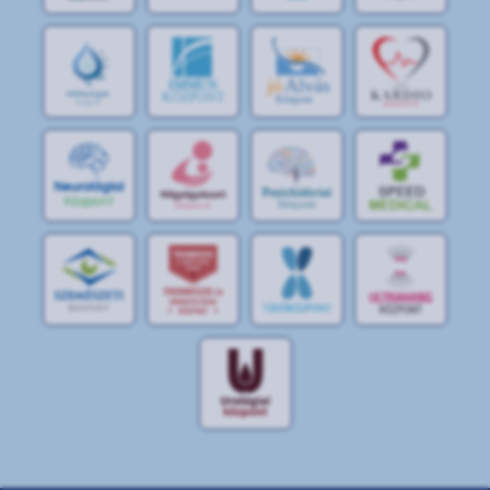
jó
Alvás
IMMUN
KÖZPONT
Központ