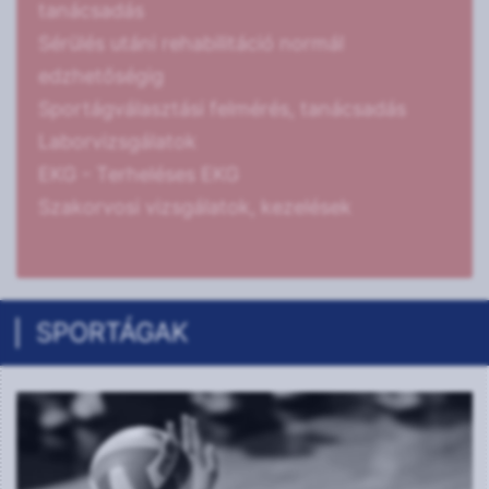
tanácsadás
Sérülés utáni rehabilitáció normál
edzhetőségig
Sportágválasztási felmérés, tanácsadás
Laborvizsgálatok
EKG - Terheléses EKG
Szakorvosi vizsgálatok, kezelések
SPORTÁGAK