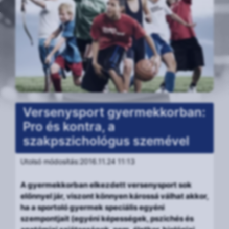
Versenysport gyermekkorban:
Pro és kontra, a
szakpszichológus szemével
Utolsó módosítás:2016.11.24 11:13
A gyermekkorban elkezdett versenysport sok
előnnyel jár, viszont könnyen károssá válhat akkor,
ha a sportoló gyermek speciális egyéni
szempontjait (egyéni képességek, pszichés és