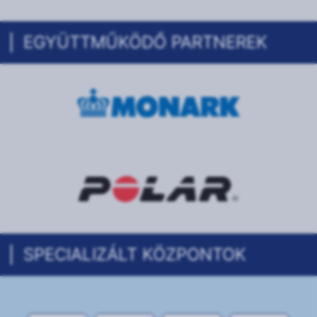
EGYÜTTMŰKÖDŐ PARTNEREK
SPECIALIZÁLT KÖZPONTOK