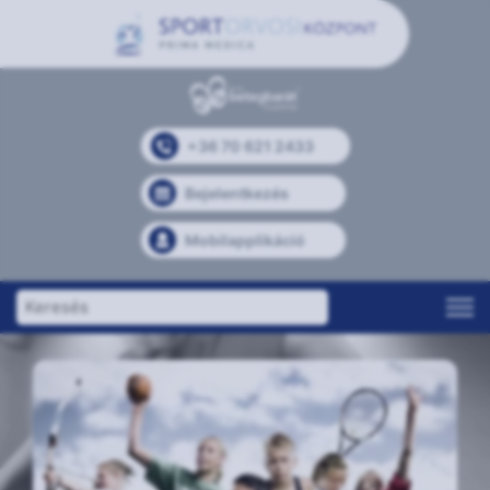
+36 70 621 2433
Bejelentkezés
Mobilapplikáció