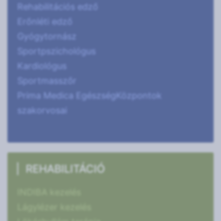
Rehabilitációs edző
Erőnléti edző
Gyógytornász
Sportpszichológus
Kardiológus
Sportmasszőr
Prima Medica EgészségKözpontok
szakorvosai
REHABILITÁCIÓ
INDIBA kezelés
Lágylézer kezelés