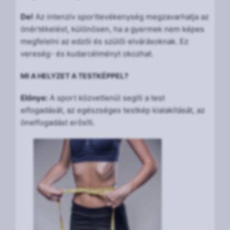
De!
Az intenzív sporttevékenység megzavarhatja az
önértékelést, különösen, ha a gyermek nem képes
megfelelni az edzői és szülői elvárásoknak. Ez
vereség- és kudarcélményt okozhat.
MI A HELYZET A TESTKÉPPEL?
Előnye:
A sport közvetlenül segíti a test
elfogadását, az egészséges testkép kialakítását, az
önelfogadást erősíti.