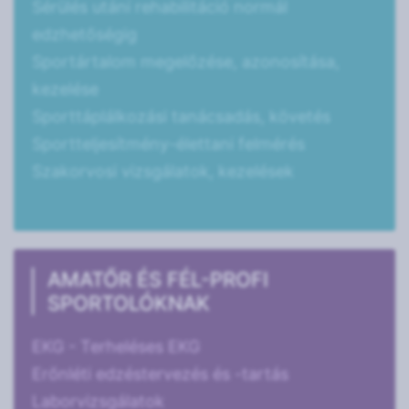
Sérülés utáni rehabilitáció normál
edzhetőségig
Sportártalom megelőzése, azonosítása,
kezelése
Sporttáplálkozási tanácsadás, követés
Sportteljesítmény-élettani felmérés
Szakorvosi vizsgálatok, kezelések
AMATŐR ÉS FÉL-PROFI
SPORTOLÓKNAK
EKG - Terheléses EKG
Erőnléti edzéstervezés és -tartás
Laborvizsgálatok