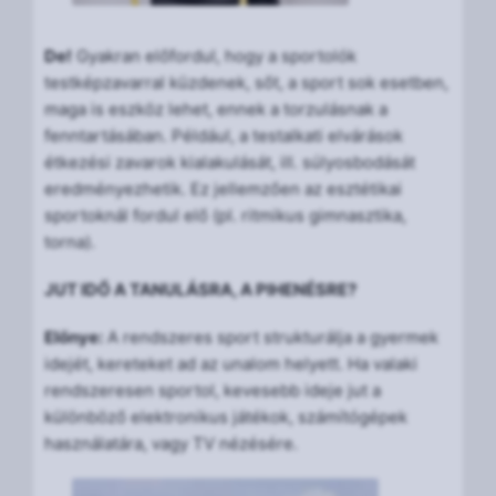
De!
Gyakran előfordul, hogy a sportolók
testképzavarral küzdenek, sőt, a sport sok esetben,
maga is eszköz lehet, ennek a torzulásnak a
fenntartásában. Például, a testalkati elvárások
étkezési zavarok kialakulását, ill. súlyosbodását
eredményezhetik. Ez jellemzően az esztétikai
sportoknál fordul elő (pl. ritmikus gimnasztika,
torna).
JUT IDŐ A TANULÁSRA, A PIHENÉSRE?
Előnye:
A rendszeres sport strukturálja a gyermek
idejét, kereteket ad az unalom helyett. Ha valaki
rendszeresen sportol, kevesebb ideje jut a
különböző elektronikus játékok, számítógépek
használatára, vagy TV nézésére.