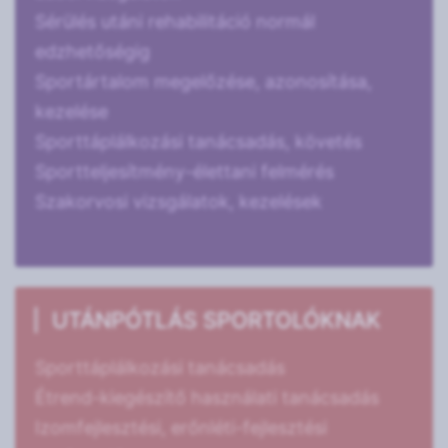
Sérülés utáni rehabilitáció normál
edzhetőségig
Sportártalom megelőzése, azonosítása,
kezelése
Sporttáplálkozási tanácsadás, követés
Sportteljesítmény-élettani felmérés
Szakorvosi vizsgálatok, kezelések
UTÁNPÓTLÁS SPORTOLÓKNAK
Sporttáplálkozási tanácsadás
Étrend-kiegészítő használati tanácsadás
Izomfejlesztési, erőnléti-fejlesztési