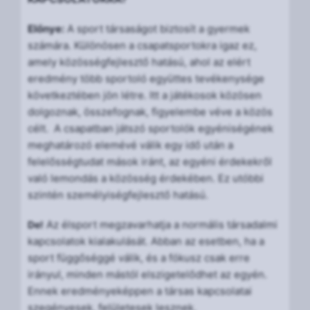
Előnye:
A sport társaságot biztosít a gyermek
számára. Különösen a csapatsportokra igaz ez,
amely közösségfejlesztő hatású, ahol az elért
eredmény több sportoló együttes tevékenysége
következtében jön létre. Itt a játékosok közösen
dolgoznak, összefognak, figyelembe véve a közös
célt. A csapatban játszó sportolók egyéniségének
meghatározó elemévé válik egy idő után a
felelősségtudat mások iránt, az egyéni érdekekről
való lemondás a közösség érdekében. Ez utóbbi
szintén személyiségfejlesztő hatású.
Az élsport megzavarhatja a normális társadalmi
De!
kapcsolatok kialakulását. Abban az esetben, ha a
sport függőséggé válik, és a fókusz csak erre
irányul, minden mástól elszigetelődhet az egyén.
Ennek eredményeképpen a társas kapcsolatai
szegényesek, felületesek lesznek.