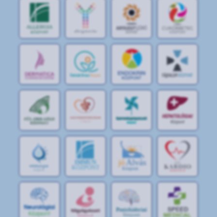
jó
Alvás
IMMUN
KÖZPONT
Központ