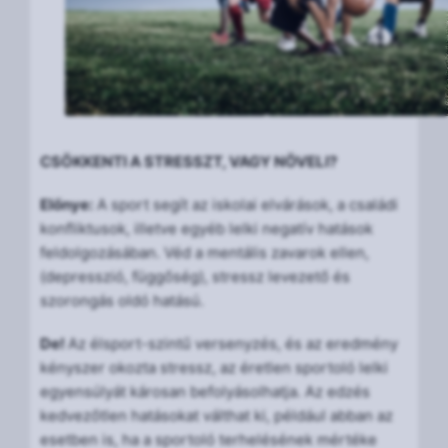
CSÖKKENTI A STRESSZT, VAGY NÖVELI?
Előnye:
A sport segít az iskolai elvárások, a családi
konfliktusok, illetve egyéb lelki negatív hatások
feldolgozásában. Véd a mentális zavarok ellen,
(depresszió, függőség), stressz levezető és
szorongás oldó hatású.
De!
Az élsport-szintű versenyzés, és az eredmény
kényszer okozta stressz, az éretlen sportoló lelki
egyensúlyát károsan befolyásolhatja. Az edzés
kedvezőtlen hatásokat válthat ki, például abban az
esetben is, ha a sportoló terhelésének mértéke