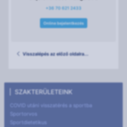
+36 70 621 2433
Online bejelentkezés
Visszalépés az előző oldalra...
SZAKTERÜLETEINK
COVID utáni visszatérés a sportba
Sportorvos
Sportdietetikus