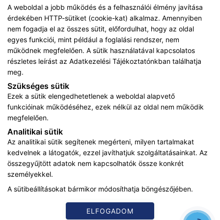
A weboldal a jobb működés és a felhasználói élmény javítása
érdekében HTTP-sütiket (cookie-kat) alkalmaz. Amennyiben
nem fogadja el az összes sütit, előfordulhat, hogy az oldal
egyes funkciói, mint például a foglalási rendszer, nem
működnek megfelelően. A sütik használatával kapcsolatos
részletes leírást az
Adatkezelési Tájékoztatónkban
találhatja
ADATKEZELÉSI TÁJÉKOZTATÓ
meg.
KARRIER
Szükséges sütik
Ezek a sütik elengedhetetlenek a weboldal alapvető
IMPRESSZUM
funkcióinak működéséhez, ezek nélkül az oldal nem működik
megfelelően.
ADATVÉDELMI TÁJÉKOZTATÓ
Analitikai sütik
Az analitikai sütik segítenek megérteni, milyen tartalmakat
ÁSZF
kedvelnek a látogatók, ezzel javíthatjuk szolgáltatásainkat. Az
összegyűjtött adatok nem kapcsolhatók össze konkrét
KARRIER
személyekkel.
A sütibeállításokat bármikor módosíthatja böngészőjében.
Az oldalon feltüntetett árak az ÁFÁ-t tartalmazzák!
A képek a
Shutterstock.com
és a
Canva.com
licence alapján
kerültek felhasználásra.
ELFOGADOM
Copyright © 2026 •
sportorvosikozpont.hu
• Minden jog