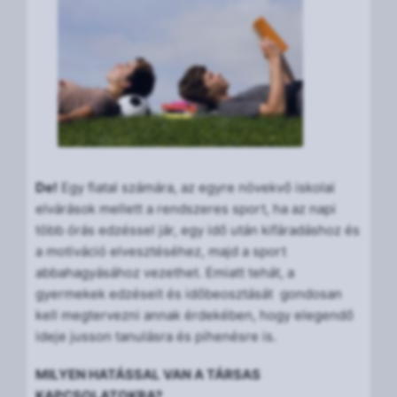
De!
Egy fiatal számára, az egyre növekvő iskolai
elvárások mellett a rendszeres sport, ha az napi
több órás edzéssel jár, egy idő után kifáradáshoz és
a motiváció elvesztéséhez, majd a sport
abbahagyásához vezethet. Emiatt tehát, a
gyermekek edzéseit és időbeosztását gondosan
kell megtervezni annak érdekében, hogy elegendő
ideje jusson tanulásra és pihenésre is.
MILYEN HATÁSSAL VAN A TÁRSAS
KAPCSOLATOKRA?