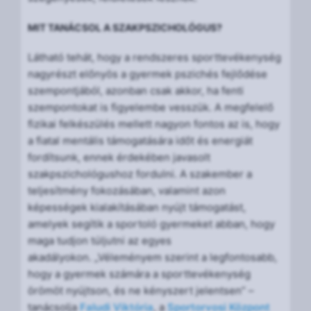
MIT TANÁCSOL A SZAKPSZICHOLÓGUS?
Látható tehát, hogy a rendszeres sporttevékenység
nagyrészt előnyös a gyermek pszichés fejlődése
szempontjából, azonban csak akkor, ha fenti
szempontokat is figyelembe vesszük. A megfelelő
fizikai felkészülés mellett nagyon fontos az is, hogy
a fiatal mentális támogatására időt és energiát
fordítsunk, ennek érdekében javasolt
szakpszichológushoz fordulni. A szakember a
teljesítmény fokozásában, valamint azon
képességek kialakításában nyújt támogatást,
amelyek segítik a sportoló gyermeket abban, hogy
maga tudjon túljutni az egyes
akadályokon. „Véleményem szerint a legfontosabb,
hogy a gyermek számára a sporttevékenység
örömöt nyújtson, és ne kényszert jelentsen” –
tanácsolja
Faludi Viktória
, a
Sportorvosi Központ