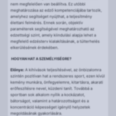
nem megfelelően van beállítva. Ez utóbbi
meghatározása az edző kompetenciájába tartozik,
amelyhez segítséget nyújthat, a teljesítmény
élettani felmérés. Ennek során, objektív
paraméterek segítségével meghatározható az
edzettségi szint, amely kiindulási alapja lehet a
megfelelő edzésterv kialakításának, a túlterhelés
elkerülésének érdekében.
HOGYAN HAT A SZEMÉLYISÉGRE?
Előnye:
A kihívások teljesítésével, az önbizalomra
szintén pozitívan hat a rendszeres sport, ezen kívül
kemény munkára, önfegyelemre, kitartásra, akarati
erőfeszítésre nevel, küzdeni tanít. Továbbá a
sportban sok alkalom nyílik a kockázatot,
bátorságot, valamint a határozottságot és a
koncentráció képességet igénylő helyzetek
megoldásának gyakorlására.