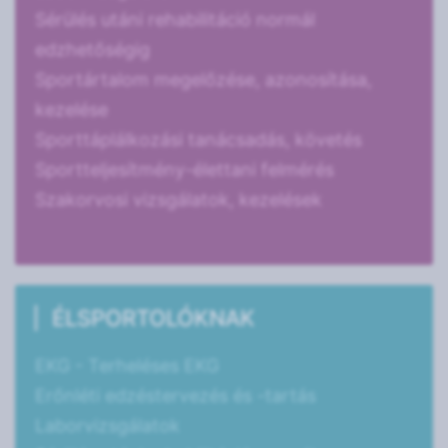
Sérülés utáni rehabilitáció normál
edzhetőségig
Sportártalom megelőzése, azonosítása,
kezelése
Sporttáplálkozási tanácsadás, követés
Sportteljesítmény-élettani felmérés
Szakorvosi vizsgálatok, kezelések
ÉLSPORTOLÓKNAK
EKG - Terheléses EKG
Erőnléti edzéstervezés és -tartás
Laborvizsgálatok