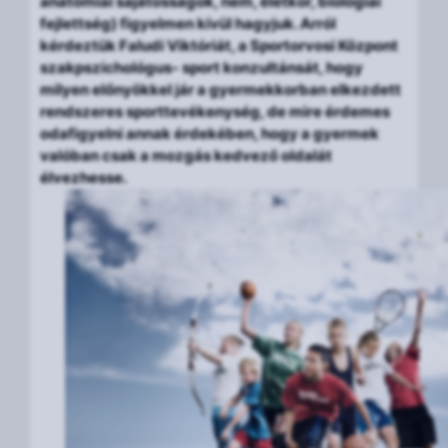
anatómiai sajátosságok, nem, életkor, biológiai
fejlettség) figyelmen kívül hagyjuk. Arról
kérdeztük Faludi Viktóriát, a Sportorvosi Központ
szakpszichológus- sport konzultánsát, hogy
milyen előnyökkel jár a gyermekkorban elkezdett
rendszeres sporttevékenység, de mire érdemes
odafigyelni annak érdekében, hogy a gyermek
valóban csak a mozgás kedvező oldalát
élvezhesse.