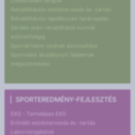
Lökéshullám terápia
Rehabilitációs edzéstervezés és -tartás
Rehabilitációs táplálkozási tanácsadás
Sérülés utáni rehabilitáció normál
edzhetőségig
Sportártalom okának azonosítása
Sportolást akadályozó fájdalmak
megszüntetése
SPORTEREDMÉNY-FEJLESZTÉS
EKG - Terheléses EKG
Erőnléti edzéstervezés és -tartás
Laborvizsgálatok