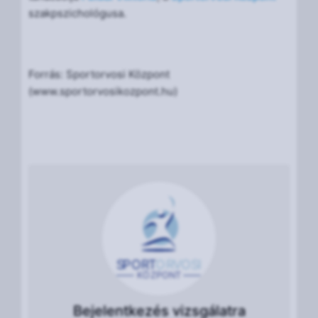
szakpszichológusa.
Forrás: Sportorvosi Központ
(www.sportorvosikozpont.hu)
S
POR
T
O
R
V
OS
I
KÖ
ZPON
T
Bejelentkezés vizsgálatra