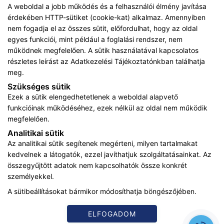
A weboldal a jobb működés és a felhasználói élmény javítása
érdekében HTTP-sütiket (cookie-kat) alkalmaz. Amennyiben
nem fogadja el az összes sütit, előfordulhat, hogy az oldal
egyes funkciói, mint például a foglalási rendszer, nem
működnek megfelelően. A sütik használatával kapcsolatos
részletes leírást az
Adatkezelési Tájékoztatónkban
találhatja
ADATKEZELÉSI TÁJÉKOZTATÓ
meg.
KARRIER
Szükséges sütik
Ezek a sütik elengedhetetlenek a weboldal alapvető
IMPRESSZUM
funkcióinak működéséhez, ezek nélkül az oldal nem működik
megfelelően.
ADATVÉDELMI TÁJÉKOZTATÓ
Analitikai sütik
Az analitikai sütik segítenek megérteni, milyen tartalmakat
ÁSZF
kedvelnek a látogatók, ezzel javíthatjuk szolgáltatásainkat. Az
összegyűjtött adatok nem kapcsolhatók össze konkrét
KARRIER
személyekkel.
A sütibeállításokat bármikor módosíthatja böngészőjében.
Az oldalon feltüntetett árak az ÁFÁ-t tartalmazzák!
A képek a
Shutterstock.com
és a
Canva.com
licence alapján
kerültek felhasználásra.
ELFOGADOM
Copyright © 2026 •
sportorvosikozpont.hu
• Minden jog